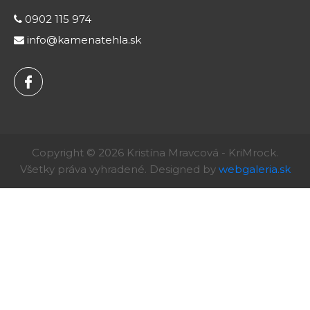
0902 115 974
info@kamenatehla.sk
Copyright © 2026 Kristína Mravcová - KriMrock.
Všetky práva vyhradené. Designed by
webgaleria.sk