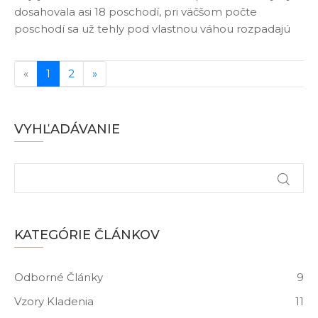
dosahovala asi 18 poschodí, pri väčšom počte
poschodí sa už tehly pod vlastnou váhou rozpadajú
«
1
2
»
VYHĽADÁVANIE
KATEGÓRIE ČLÁNKOV
Odborné Články
9
Vzory Kladenia
11