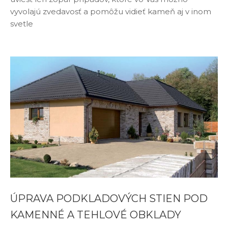
vyvolajú zvedavosť a pomôžu vidieť kameň aj v inom
svetle
ÚPRAVA PODKLADOVÝCH STIEN POD
KAMENNÉ A TEHLOVÉ OBKLADY