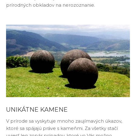
prírodných obkladov na nerozoznanie.
UNIKÁTNE KAMENE
V prírode sa vyskytuje mnoho zaujímavých úkazov,
ktoré sa spájajú práve s kameňmi. Za všetky stačí
uviesť len zopár prípadov, ktoré vo Vás možno