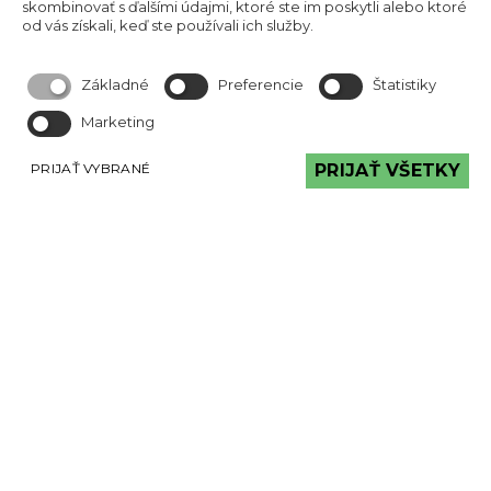
skombinovať s ďalšími údajmi, ktoré ste im poskytli alebo ktoré
od vás získali, keď ste používali ich služby.
Hnedá
Základné
Preferencie
Štatistiky
Marketing
KRAJINA PÔVODU
PRIJAŤ VYBRANÉ
PRIJAŤ VŠETKY
SK
EU
IMITÁCIA/PRÍRODNINA
Prírodnina
Imitácia