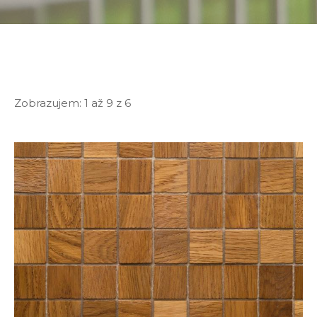
Zobrazujem:
1 až 9
z
6