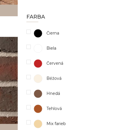
FARBA
Čierna
Biela
Červená
Béžová
Hnedá
Tehlová
Mix farieb