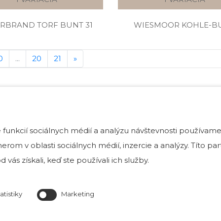
RBRAND TORF BUNT 31
WIESMOOR KOHLE-B
0
...
20
21
»
funkcií sociálnych médií a analýzu návštevnosti používame
rom v oblasti sociálnych médií, inzercie a analýzy. Títo p
 vás získali, keď ste používali ich služby.
atistiky
Marketing