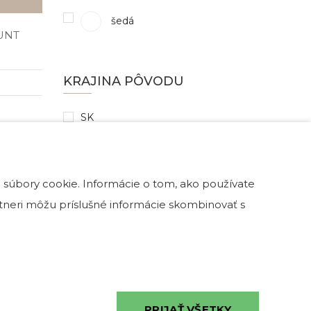
šedá
UNT
KRAJINA PÔVODU
SK
EU
mimo EU
 súbory cookie. Informácie o tom, ako používate
artneri môžu príslušné informácie skombinovať s
IMITÁCIA/PRÍRODNINA
Prírodnina
Imitácia
PRIJAŤ VŠETKY