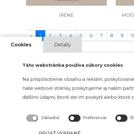
IRENE
MOO
«
1
2
3
4
5
6
7
8
9
1
Cookies
Detaily
Táto webstránka používa súbory cookies
Na prispôsobenie obsahu a reklám, poskytovanie 
naše webové stránky, poskytujeme aj našim partne
ďalšími údajmi, ktoré ste im poskytli alebo ktoré od
Základné
Preferencie
Št
PRIJAŤ VYBRANÉ