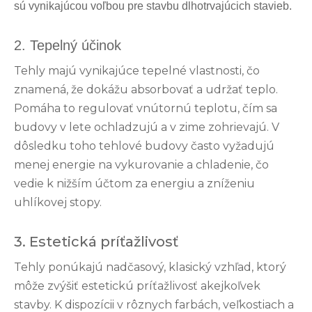
sú vynikajúcou voľbou pre stavbu dlhotrvajúcich stavieb.
2. Tepelný účinok
Tehly majú vynikajúce tepelné vlastnosti, čo
znamená, že dokážu absorbovať a udržať teplo.
Pomáha to regulovať vnútornú teplotu, čím sa
budovy v lete ochladzujú a v zime zohrievajú. V
dôsledku toho tehlové budovy často vyžadujú
menej energie na vykurovanie a chladenie, čo
vedie k nižším účtom za energiu a zníženiu
uhlíkovej stopy.
3. Estetická príťažlivosť
Tehly ponúkajú nadčasový, klasický vzhľad, ktorý
môže zvýšiť estetickú príťažlivosť akejkoľvek
stavby. K dispozícii v rôznych farbách, veľkostiach a