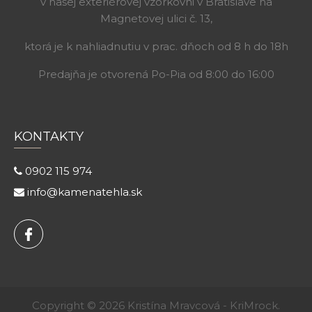
v našej exteriérovej vzorkovni v Bratislave na
Magnetovej ulici č. 13,
ktorá je k nahliadnutiu v prac. dňoch od 8 h do 18h
Predajňa je otvorená Po-Pia od 8:00 do 16:00
KONTAKTY
0902 115 974
info@kamenatehla.sk
Copyright © 2026 Kristína Mravcová - KriMrock.