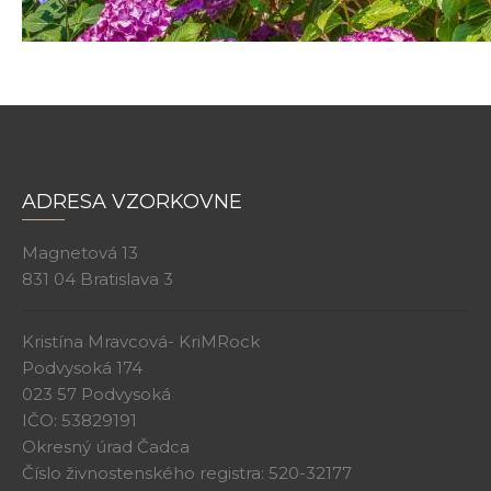
ADRESA VZORKOVNE
Magnetová 13
831 04 Bratislava 3
Kristína Mravcová- KriMRock
Podvysoká 174
023 57 Podvysoká
IČO: 53829191
Okresný úrad Čadca
Číslo živnostenského registra: 520-32177