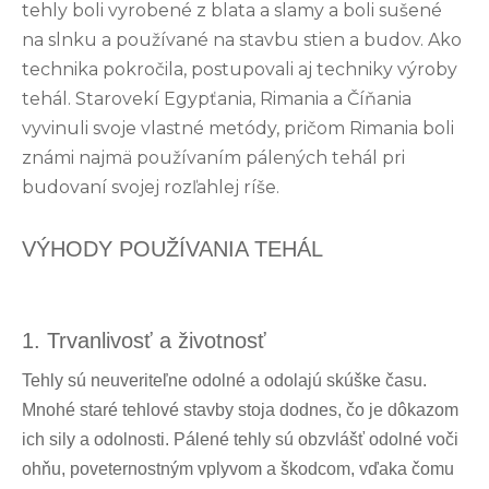
tehly boli vyrobené z blata a slamy a boli sušené
na slnku a používané na stavbu stien a budov. Ako
technika pokročila, postupovali aj techniky výroby
tehál. Starovekí Egypťania, Rimania a Číňania
vyvinuli svoje vlastné metódy, pričom Rimania boli
známi najmä používaním pálených tehál pri
budovaní svojej rozľahlej ríše.
VÝHODY POUŽÍVANIA TEHÁL
1. Trvanlivosť a životnosť
Tehly sú neuveriteľne odolné a odolajú skúške času.
Mnohé staré tehlové stavby stoja dodnes, čo je dôkazom
ich sily a odolnosti. Pálené tehly sú obzvlášť odolné voči
ohňu, poveternostným vplyvom a škodcom, vďaka čomu