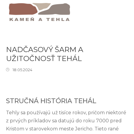
Domov
Nadčasový Šarm A Užitočnosť Tehál
NADČASOVÝ ŠARM A
UŽITOČNOSŤ TEHÁL
18.05.2024
STRUČNÁ HISTÓRIA TEHÁL
Tehly sa používajú už tisíce rokov, pričom niektoré
z prvých príkladov sa datujú do roku 7000 pred
Kristom v starovekom meste Jericho. Tieto rané