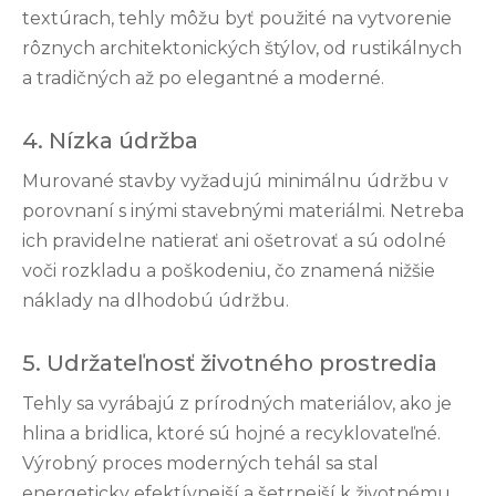
textúrach, tehly môžu byť použité na vytvorenie
rôznych architektonických štýlov, od rustikálnych
a tradičných až po elegantné a moderné.
4. Nízka údržba
Murované stavby vyžadujú minimálnu údržbu v
porovnaní s inými stavebnými materiálmi. Netreba
ich pravidelne natierať ani ošetrovať a sú odolné
voči rozkladu a poškodeniu, čo znamená nižšie
náklady na dlhodobú údržbu.
5. Udržateľnosť životného prostredia
Tehly sa vyrábajú z prírodných materiálov, ako je
hlina a bridlica, ktoré sú hojné a recyklovateľné.
Výrobný proces moderných tehál sa stal
energeticky efektívnejší a šetrnejší k životnému