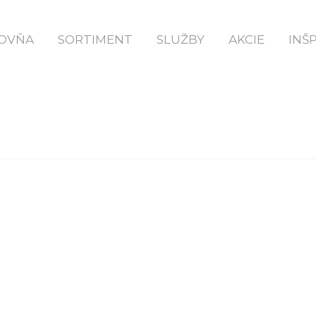
Domov
Vzory Kladenia Dlažby Il Campo Kombi
OVŇA
SORTIMENT
SLUŽBY
AKCIE
INŠ
L CAMPO KOMBI