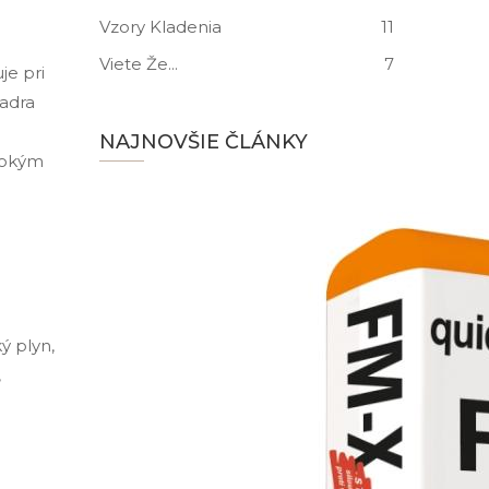
Vzory Kladenia
11
Viete Že...
7
je pri
sadra
NAJNOVŠIE ČLÁNKY
ysokým
ý plyn,
,