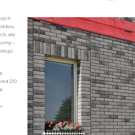
ových
robkov,
ch, ale
formy –
istujú.
a
pred 210
sa
u