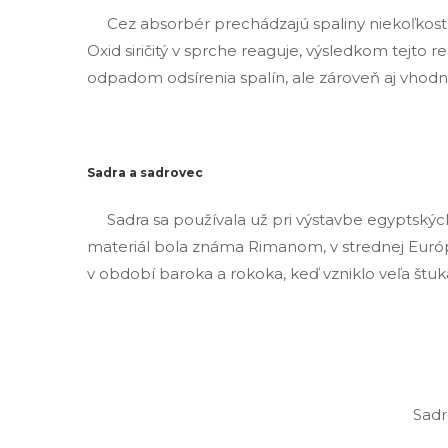
Cez absorbér prechádzajú spaliny niekoľkostu
Oxid siričitý v sprche reaguje, výsledkom tejto r
odpadom odsírenia spalín, ale zároveň aj vhodn
Sadra a sadrovec
Sadra sa používala už pri výstavbe egyptských p
materiál bola známa Rimanom, v strednej Európe
v období baroka a rokoka, keď vzniklo veľa štu
Sadr