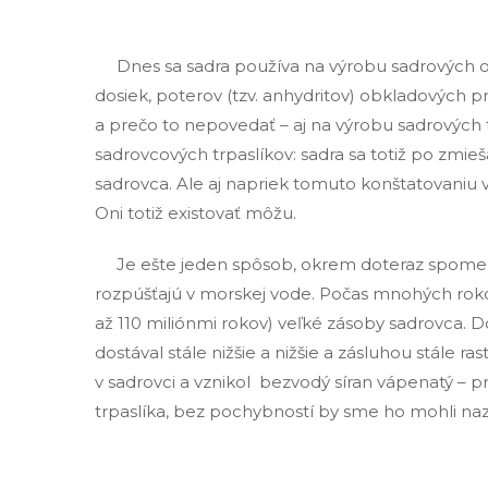
Dnes sa sadra používa na výrobu sadrových omi
dosiek, poterov (tzv. anhydritov) obkladových
a prečo to nepovedať – aj na výrobu sadrových t
sadrovcových trpaslíkov: sadra sa totiž po zmie
sadrovca. Ale aj napriek tomuto konštatovaniu vá
Oni totiž existovať môžu.
Je ešte jeden spôsob, okrem doteraz spomenutý
rozpúšťajú v morskej vode. Počas mnohých rokov
až 110 miliónmi rokov) veľké zásoby sadrovca. 
dostával stále nižšie a nižšie a zásluhou stále 
v sadrovci a vznikol bezvodý síran vápenatý – p
trpaslíka, bez pochybností by sme ho mohli na