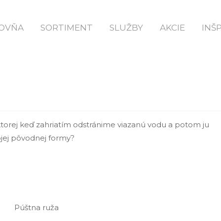
mov
Sadrovec Alebo Pozor Na Sadrových Trpasl
OVŇA
SORTIMENT
SLUŽBY
AKCIE
INŠ
A SADROVÝCH TRPASLÍKOV
 ktorej keď zahriatím odstránime viazanú vodu a potom ju
ojej pôvodnej formy?
Púštna ruža