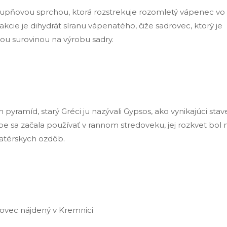
pňovou sprchou, ktorá rozstrekuje rozomletý vápenec vo
eakcie je dihydrát síranu vápenatého, čiže sadrovec, ktorý je
ou surovinou na výrobu sadry.
yramíd, starý Gréci ju nazývali Gypsos, ako vynikajúci sta
 sa začala používať v rannom stredoveku, jej rozkvet bol n
katérskych ozdôb.
ovec nájdený v Kremnici