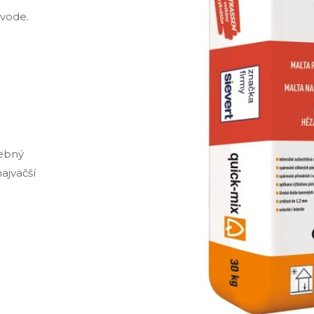
 vode.
vebný
ajväčší