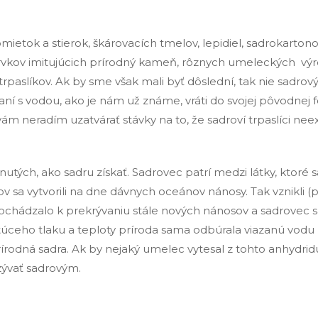
etok a stierok, škárovacích tmelov, lepidiel, sadrokarton
 prvkov imitujúcich prírodný kameň, rôznych umeleckých vý
rpaslíkov. Ak by sme však mali byť dôslední, tak nie sadrový
šaní s vodou, ako je nám už známe, vráti do svojej pôvodnej 
m neradím uzatvárať stávky na to, že sadroví trpaslíci neex
ch, ako sadru získať. Sadrovec patrí medzi látky, ktoré s
 sa vytvorili na dne dávnych oceánov nánosy. Tak vznikli (
Dochádzalo k prekrývaniu stále nových nánosov a sadrovec 
rastúceho tlaku a teploty príroda sama odbúrala viazanú vodu
rírodná sadra. Ak by nejaký umelec vytesal z tohto anhydrid
zývať sadrovým.