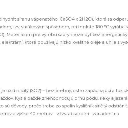
ihydrát síranu vápenatého: CaSO4 x 2H2O), ktorá sa odparu
adom, tzv. varákovým spôsobom, pri teplote 180 °C vyrába 
O). Materiálom pre výrobu sadry môže byť tiež energetický
 elektrární, ktoré používajú nízko kvalitné oleje a uhlie s v
oxid siričitý (SO2) – bezfarebný, ostro zapáchajúci a toxick
dažďov. Kyslé dažde znehodnocujú ornú pôdu, rieky a jazerá
o sú dôvody, prečo treba zo spalín kysličník siričitý odstrániť.
rov a výške 40 metrov - v tzv. absorbéri - zariadení na