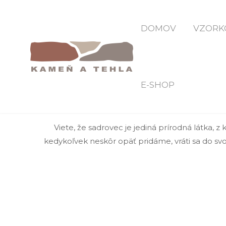
Do
DOMOV
VZORK
E-SHOP
SADROVEC ALEBO POZOR N
Viete, že sadrovec je jediná prírodná látka, z
kedykoľvek neskôr opäť pridáme, vráti sa do sv