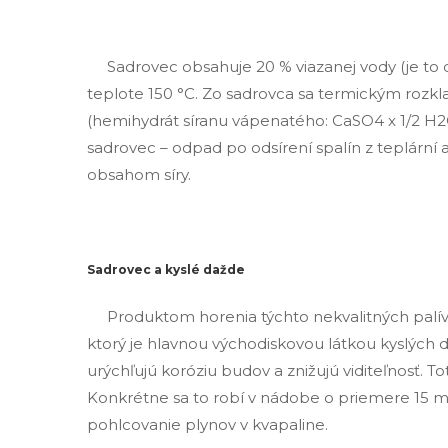
Sadrovec obsahuje 20 % viazanej vody (je to d
teplote 150 °C. Zo sadrovca sa termickým rozkl
(hemihydrát síranu vápenatého: CaSO4 x 1/2 H2
sadrovec – odpad po odsírení spalín z teplární a
obsahom síry.
Sadrovec a kyslé dažde
Produktom horenia týchto nekvalitných palív je 
ktorý je hlavnou východiskovou látkou kyslých 
urýchľujú koróziu budov a znižujú viditeľnosť. Tot
Konkrétne sa to robí v nádobe o priemere 15 met
pohlcovanie plynov v kvapaline.