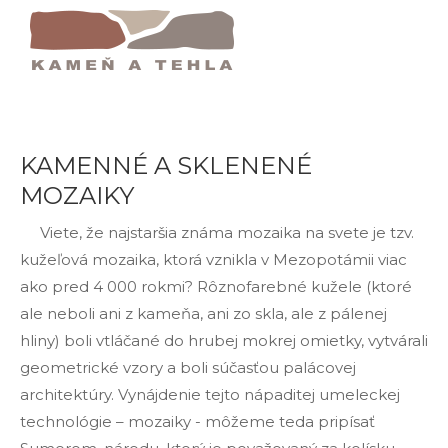
Domov
Kamenné A Sklenené Mozaiky
KAMENNÉ A SKLENENÉ
MOZAIKY
Viete, že najstaršia známa mozaika na svete je tzv.
kužeľová mozaika, ktorá vznikla v Mezopotámii viac
ako pred 4 000 rokmi? Rôznofarebné kužele (ktoré
ale neboli ani z kameňa, ani zo skla, ale z pálenej
hliny) boli vtláčané do hrubej mokrej omietky, vytvárali
geometrické vzory a boli súčasťou palácovej
architektúry. Vynájdenie tejto nápaditej umeleckej
technológie – mozaiky - môžeme teda pripísať