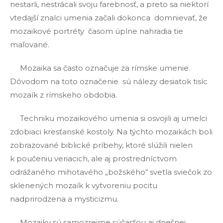
nestarli, nestrácali svoju farebnosť, a preto sa niektorí
vtedajší znalci umenia začali dokonca domnievať, že
mozaikové portréty časom úplne nahradia tie
maľované.
Mozaika sa často označuje za rímske umenie.
Dôvodom na toto označenie sú nálezy desiatok tisíc
mozaík z rímskeho obdobia.
Techniku mozaikového umenia si osvojili aj umelci
zdobiaci kresťanské kostoly. Na týchto mozaikách boli
zobrazované biblické príbehy, ktoré slúžili nielen
k poučeniu veriacich, ale aj prostredníctvom
odrážaného mihotavého „božského“ svetla sviečok zo
sklenených mozaík k vytvoreniu pocitu
nadprirodzena a mysticizmu.
Mozaiky sú samozrejme súčasťou aj dnešnej