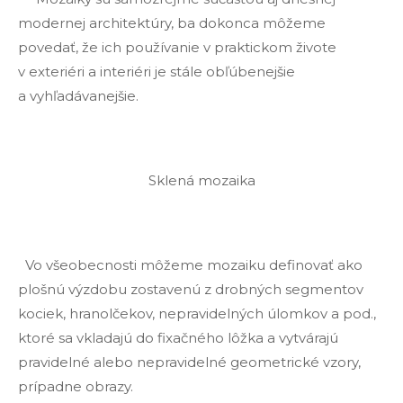
modernej architektúry, ba dokonca môžeme
povedať, že ich používanie v praktickom živote
v exteriéri a interiéri je stále obľúbenejšie
a vyhľadávanejšie.
Sklená mozaika
Vo všeobecnosti môžeme mozaiku definovať ako
plošnú výzdobu zostavenú z drobných segmentov
kociek, hranolčekov, nepravidelných úlomkov a pod.,
ktoré sa vkladajú do fixačného lôžka a vytvárajú
pravidelné alebo nepravidelné geometrické vzory,
prípadne obrazy.