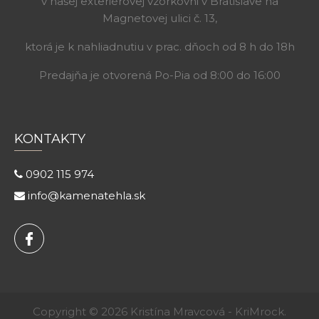
v našej exteriérovej vzorkovni v Bratislave na
Magnetovej ulici č. 13,
ktorá je k nahliadnutiu v prac. dňoch od 8 h do 18h
Predajňa je otvorená Po-Pia od 8:00 do 16:00
KONTAKTY
0902 115 974
info@kamenatehla.sk
Copyright © 2026 Kristína Mravcová - KriMrock.