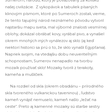
Sumerom, národu, ktorý je považovaný za kolísku
našej civilizácie. Z vykopávok a tabuliek písaných
klinovým písmom, ktoré po Sumeroch zostali, vieme,
že tento tajuplný národ neznámeho pôvodu vytvoril
najstaršiu mapu sveta, mal výborné znalosti vesmírnej
oblohy, dokázal obrábať kovy, vyrábal pivo, a vynašiel
okrem mnohých iných vynálezov aj sklo (aj keď
niektorí historici sa prú o to, že sklo vynašli Egypťania).
Napriek svojim, na vtedajšiu dobu neuveriteľným
schopnostiam, Sumerov nenapadlo na tvorbu
mozaík používať sklo! Mozaiky tvorili z terakoty,
kameňa a mušličiek.
Na rozdiel od skla (okrem obsidiánu – prírodného
skla tvoreného vulkanickou taveninou) , ľudstvo
kameň vynájsť nemuselo, kameň našlo „ležať na
ceste“. Preto aj kamenné mozaiky sú staršie sestry