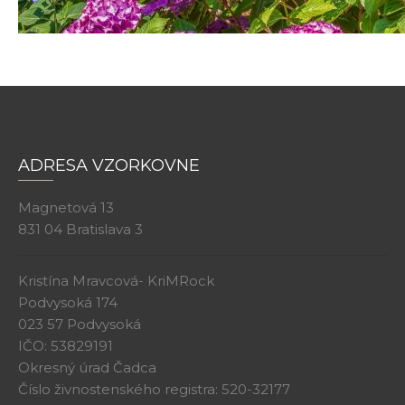
ADRESA VZORKOVNE
Magnetová 13
831 04 Bratislava 3
Kristína Mravcová- KriMRock
Podvysoká 174
023 57 Podvysoká
IČO: 53829191
Okresný úrad Čadca
Číslo živnostenského registra: 520-32177