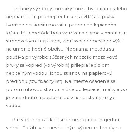
Techniky výzdoby mozaiky môžu byť priame alebo
nepriame. Pri priamej technike sa vtláčajú prvky
tvoriace neskoršiu mozaiku priamo do lepiaceho
lôžka. Táto metóda bola využívaná najmä v minulosti
stredovekými majstrami, ktorí svoje remeslo povýšili
na umenie hodné obdivu. Nepriama metóda sa
používa pri výrobe súčasných mozaík: mozaikové
prvky sa vopred (vo výrobni) prilepia lepidlom
riediteľným vodou lícnou stranou na papierovú
predlohu (tzv. fixačný list). Na mieste osadenia sa
potom rubovou stranou vložia do lepiacej malty a po
jej zatvrdnutí sa papier a lep z lícnej strany zmyje
vodou.
Pri tvorbe mozaík nesmieme zabúdať na jednu
veľmi dôležitú vec: nevhodným výberom hmoty na