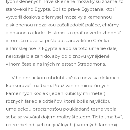
tých sklenených. Prvé sklenené mozaiky sú známe zo
starovekého Egypta. Boli to práve Egypťania, ktorí
vytvorili doslova priemysel mozaiky a kamennou
a sklenenou mozaikou začali zdobiť paláce, chrámy
a dokonca aj lode. Historici sa opäť nevedia zhodnúť
v tom, či mozaika prišla do starovekého Grécka
a Rímskej ríše z Egypta alebo sa toto umenie ďalej
nerozvíjalo a zaniklo, aby bolo znovu vynájdené
v inom čase a na iných miestach Stredomoria.
V helenistickom období začala mozaika dokonca
konkurovať maľbám. Používaním miniatúrnych
kamenných kociek (jeden kubický milimeter)
rôznych farieb a odtieňov, ktoré boli s najväčšou
umeleckou precíznosťou poukladané tesne vedľa
seba sa vytváral dojem maľby štetcom. Tieto „maľby“,
na rozdiel od tých originálnych (tvorených farbami)