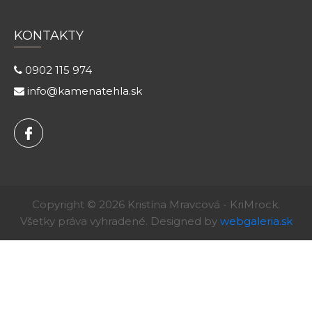
KONTAKTY
0902 115 974
info@kamenatehla.sk
Copyright © 2026 Kristína Mravcová - KriMrock.
Všetky práva vyhradené. Designed by
webgaleria.sk