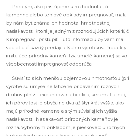
Predtým, ako pristúpime k rozhodnutiu, či
kamenné alebo tehlové obklady impregnovať, mala
by nám byť známa ich hodnota hmotnostnej
nasiakavosti, ktorá je jedným z rozhodujúcich kritérií, či
k impregnácii pristúpiť. Túto informáciu by vám mal
vedieť dať každý predajca týchto výrobkov. Produkty
imitujúce prírodný kameň (tzv. umelé kamene) sa vo
všeobecnosti impregnovať odporúča.
Súvisí to s ich menšou objemovou hmotnosťou (pri
výrobe sú úmyselne ľahčené pridávaním rôznych
druhov plnív – expandovaná bridlica, keramzit a iné),
ich pórovitosť je obyčajne dva až štyrikrát vyššia, ako
majú prírodné kamene a s tým súvisí aj ich vyššia
nasiakavosť. Nasiakavosť prírodných kameňov je
rôzna. Výborným príkladom je pieskovec: u rôznych
litologických typov pieskovca sa nasiakavosť