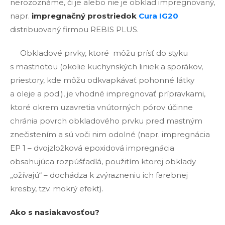
nerozoznáme, či je alebo nie je obklad impregnovaný,
napr.
impregnačný prostriedok
Cura IG20
distribuovaný firmou REBIS PLUS.
Obkladové prvky, ktoré môžu prísť do styku
s mastnotou (okolie kuchynských liniek a sporákov,
priestory, kde môžu odkvapkávať pohonné látky
a oleje a pod.), je vhodné impregnovať prípravkami,
ktoré okrem uzavretia vnútorných pórov účinne
chránia povrch obkladového prvku pred mastným
znečistením a sú voči nim odolné (napr. impregnácia
EP 1 – dvojzložková epoxidová impregnácia
obsahujúca rozpúšťadlá, použitím ktorej obklady
„ožívajú“ – dochádza k zvýrazneniu ich farebnej
kresby, tzv. mokrý efekt).
Ako s nasiakavosťou?