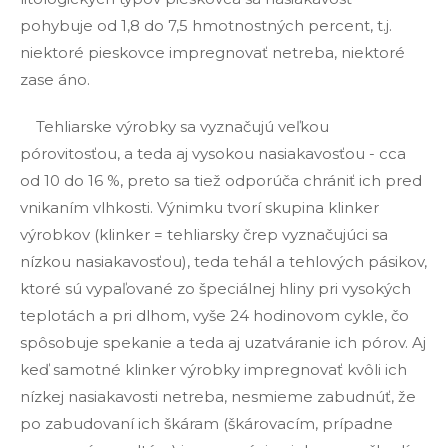
pohybuje od 1,8 do 7,5 hmotnostných percent, t.j.
niektoré pieskovce impregnovať netreba, niektoré
zase áno.
Tehliarske výrobky sa vyznačujú veľkou
pórovitosťou, a teda aj vysokou nasiakavosťou - cca
od 10 do 16 %, preto sa tiež odporúča chrániť ich pred
vnikaním vlhkosti. Výnimku tvorí skupina klinker
výrobkov (klinker = tehliarsky črep vyznačujúci sa
nízkou nasiakavosťou), teda tehál a tehlových pásikov,
ktoré sú vypaľované zo špeciálnej hliny pri vysokých
teplotách a pri dlhom, vyše 24 hodinovom cykle, čo
spôsobuje spekanie a teda aj uzatváranie ich pórov. Aj
keď samotné klinker výrobky impregnovať kvôli ich
nízkej nasiakavosti netreba, nesmieme zabudnúť, že
po zabudovaní ich škáram (škárovacím, prípadne