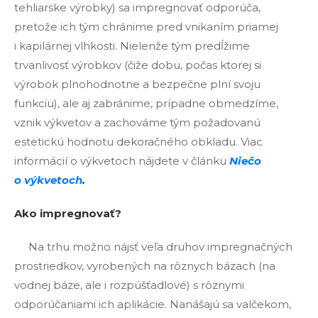
tehliarske výrobky) sa impregnovať odporúča,
pretože ich tým chránime pred vnikaním priamej
i kapilárnej vlhkosti. Nielenže tým predĺžime
trvanlivosť výrobkov (čiže dobu, počas ktorej si
výrobok plnohodnotne a bezpečne plní svoju
funkciu), ale aj zabránime, prípadne obmedzíme,
vznik výkvetov a zachováme tým požadovanú
estetickú hodnotu dekoračného obkladu. Viac
informácií o výkvetoch nájdete v článku
Niečo
o výkvetoch
.
Ako impregnovať?
Na trhu možno nájsť veľa druhov impregnačných
prostriedkov, vyrobených na rôznych bázach (na
vodnej báze, ale i rozpúšťadlové) s rôznymi
odporúčaniami ich aplikácie. Nanášajú sa valčekom,