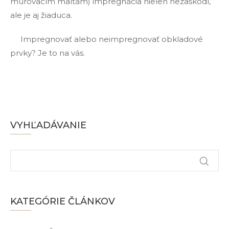
murovacím maltám) impregnácia nielen nezaškodí,
ale je aj žiaduca.
Impregnovať alebo neimpregnovať obkladové
prvky? Je to na vás.
VYHĽADÁVANIE
KATEGÓRIE ČLÁNKOV