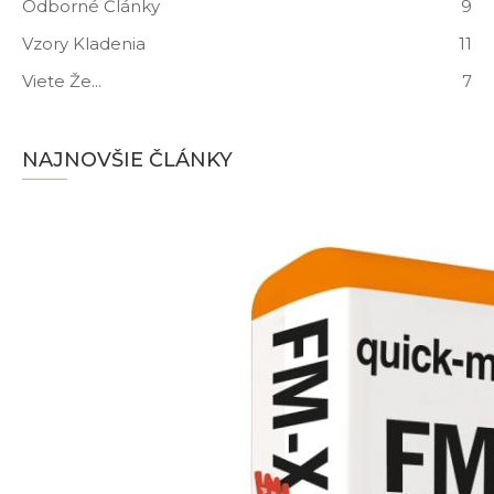
Odborné Články
9
Vzory Kladenia
11
Viete Že...
7
NAJNOVŠIE ČLÁNKY