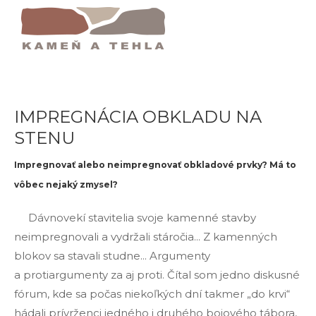
Domov
Impregnácia Obkladu Na Stenu
IMPREGNÁCIA OBKLADU NA
STENU
Impregnovať alebo neimpregnovať obkladové prvky? Má to
vôbec nejaký zmysel?
Dávnovekí stavitelia svoje kamenné stavby
neimpregnovali a vydržali stáročia... Z kamenných
blokov sa stavali studne... Argumenty
a protiargumenty za aj proti. Čítal som jedno diskusné
fórum, kde sa počas niekoľkých dní takmer „do krvi“
hádali prívrženci jedného i druhého bojového tábora,