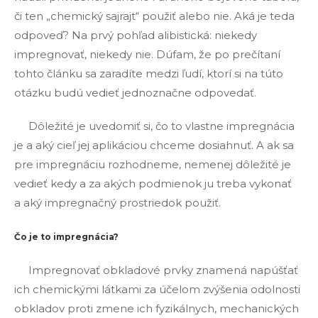
či ten „chemický sajrajt“ použiť alebo nie. Aká je teda
odpoveď? Na prvý pohľad alibistická: niekedy
impregnovať, niekedy nie. Dúfam, že po prečítaní
tohto článku sa zaradíte medzi ľudí, ktorí si na túto
otázku budú vedieť jednoznačne odpovedať.
Dôležité je uvedomiť si, čo to vlastne impregnácia
je a aký cieľ jej aplikáciou chceme dosiahnuť. A ak sa
pre impregnáciu rozhodneme, nemenej dôležité je
vedieť kedy a za akých podmienok ju treba vykonať
a aký impregnačný prostriedok použiť.
Čo je to impregnácia?
Impregnovať obkladové prvky znamená napúšťať
ich chemickými látkami za účelom zvýšenia odolnosti
obkladov proti zmene ich fyzikálnych, mechanických