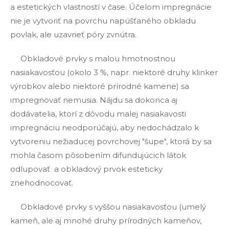
a estetických vlastností v čase. Účelom impregnácie
nie je vytvoriť na povrchu napúšťaného obkladu
povlak, ale uzavrieť póry zvnútra.
Obkladové prvky s malou hmotnostnou
nasiakavosťou (okolo 3 %, napr. niektoré druhy klinker
výrobkov alebo niektoré prírodné kamene) sa
impregnovať nemusia. Nájdu sa dokonca aj
dodávatelia, ktorí z dôvodu malej nasiakavosti
impregnáciu neodporúčajú, aby nedochádzalo k
vytvoreniu nežiaducej povrchovej "šupe", ktorá by sa
mohla časom pôsobením difundujúcich látok
odlupovať a obkladový prvok esteticky
znehodnocovať.
Obkladové prvky s vyššou nasiakavosťou (umelý
kameň, ale aj mnohé druhy prírodných kameňov,