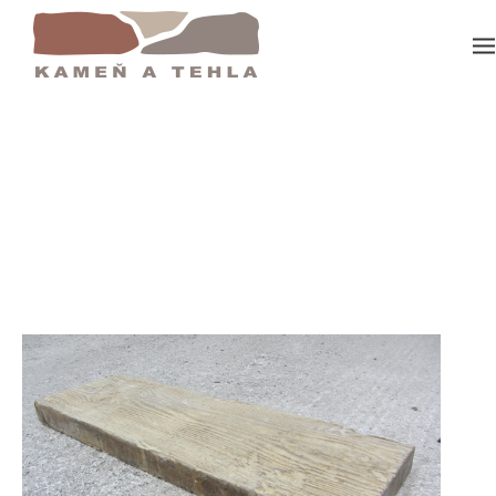
Domov
PK Podvalové Dosky