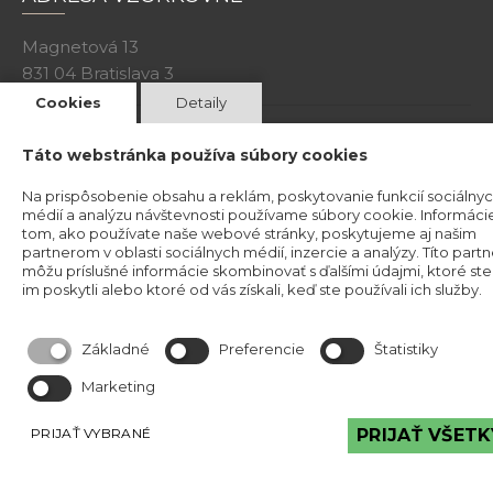
Magnetová 13
831 04 Bratislava 3
Cookies
Detaily
Kristína Mravcová- KriMRock
Táto webstránka používa súbory cookies
Podvysoká 174
023 57 Podvysoká
Na prispôsobenie obsahu a reklám, poskytovanie funkcií sociálny
IČO: 53829191
médií a analýzu návštevnosti používame súbory cookie. Informáci
tom, ako používate naše webové stránky, poskytujeme aj našim
Okresný úrad Čadca
partnerom v oblasti sociálnych médií, inzercie a analýzy. Títo partn
Číslo živnostenského registra: 520-32177
môžu príslušné informácie skombinovať s ďalšími údajmi, ktoré ste
im poskytli alebo ktoré od vás získali, keď ste používali ich služby.
Obchodné podmineky
Základné
Preferencie
Štatistiky
Marketing
PRIJAŤ VYBRANÉ
PRIJAŤ VŠETK