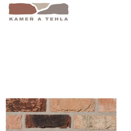
lový Obklad | Klinker Obklady | Kameň A Teh