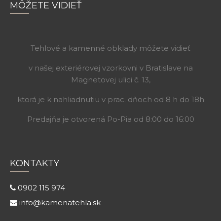
MÔŽETE VIDIEŤ
Tehlové a kamenné obklady môžete vidieť
v našej exteriérovej vzorkovni v Bratislave na
Magnetovej ulici č. 13,
ktorá je k nahliadnutiu v prac. dňoch od 8 h do 18h
Predajňa je otvorená Po-Pia od 8:00 do 16:00
KONTAKTY
0902 115 974
info@kamenatehla.sk