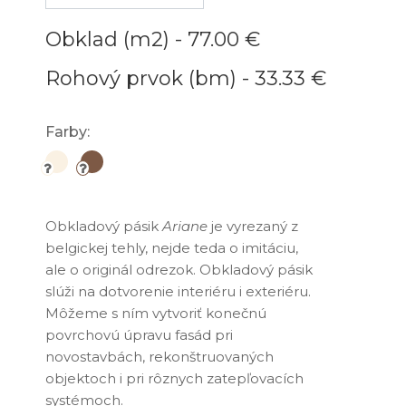
Obklad (m2) -
77.00 €
Rohový prvok (bm) -
33.33 €
Farby:
Obkladový pásik
Ariane
je vyrezaný z
belgickej tehly, nejde teda o imitáciu,
ale o originál odrezok. Obkladový pásik
slúži na dotvorenie interiéru i exteriéru.
Môžeme s ním vytvoriť konečnú
povrchovú úpravu fasád pri
novostavbách, rekonštruovaných
objektoch i pri rôznych zatepľovacích
systémoch.