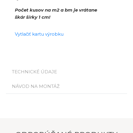
Počet kusov na m2 a bm je vrátane
škár šírky 1 cm!
Vytlačiť kartu výrobku
TECHNICKÉ ÚDAJE
NÁVOD NA MONTÁŽ