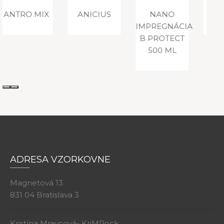
VARIÁCIE
ANICIUS
NANO
ORCHIDEE
IMPREGNÁCIA
B PROTECT
500 ML
ADRESA VZORKOVNE
Magnetová 13
831 04 Bratislava 3
Kristína Mravcová- KriMRock