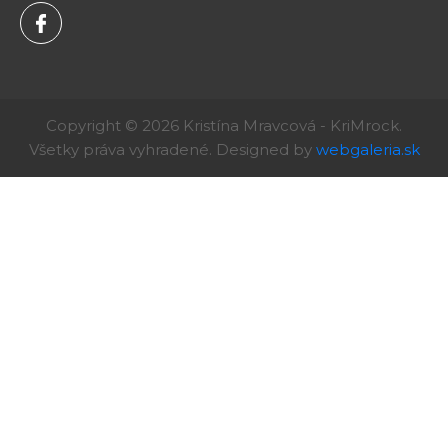
Copyright © 2026 Kristína Mravcová - KriMrock.
Všetky práva vyhradené. Designed by
webgaleria.sk