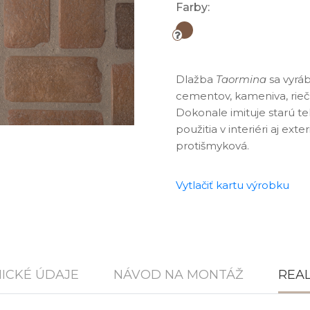
Farby:
Dlažba
Taormina
sa vyrá
cementov, kameniva, rieč
Dokonale imituje starú t
použitia v interiéri aj ext
protišmyková.
Vytlačiť kartu výrobku
ICKÉ ÚDAJE
NÁVOD NA MONTÁŽ
REAL