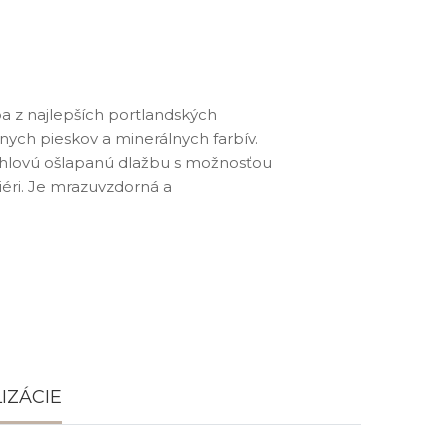
ba z najlepších portlandských
nych pieskov a minerálnych farbív.
ehlovú ošlapanú dlažbu s možnosťou
eriéri. Je mrazuvzdorná a
IZÁCIE