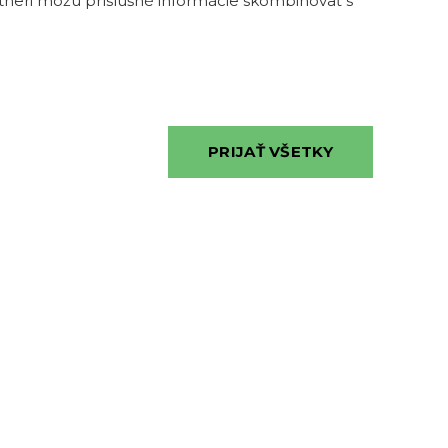
artneri môžu príslušné informácie skombinovať s
ulici č. 13,
 18h
0
PRIJAŤ VŠETKY