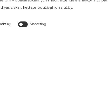
rom v oblasti sociálnych médií, inzercie a analýzy. Títo p
Tehlové a kamenné obklady môžete vidieť
 vás získali, keď ste používali ich služby.
v našej exteriérovej vzorkovni v Bratislave na Magnetovej 
ktorá je k nahliadnutiu v prac. dňoch od 8 h do
atistiky
Marketing
Predajňa je otvorená Po-Pia od 8:00 do 16:0