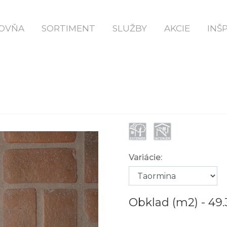
Domov
Taormina Dlažba
OVŇA
SORTIMENT
SLUŽBY
AKCIE
INŠ
TAORMINA WS
Variácie:
Obklad (m2) -
49.