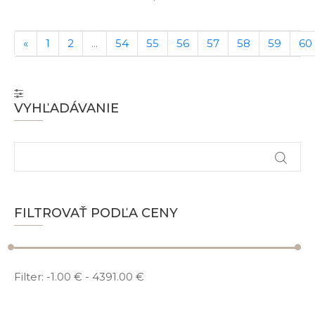
«
1
2
...
54
55
56
57
58
59
60
VYHĽADÁVANIE
FILTROVAŤ PODĽA CENY
Filter:
-1.00 €
-
4391.00 €