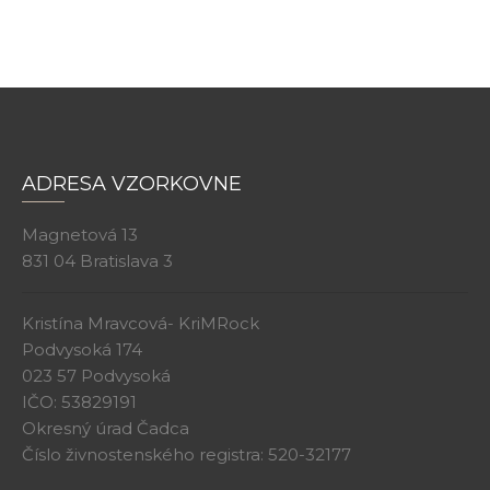
ADRESA VZORKOVNE
Magnetová 13
831 04 Bratislava 3
Kristína Mravcová- KriMRock
Podvysoká 174
023 57 Podvysoká
IČO: 53829191
Okresný úrad Čadca
Číslo živnostenského registra: 520-32177