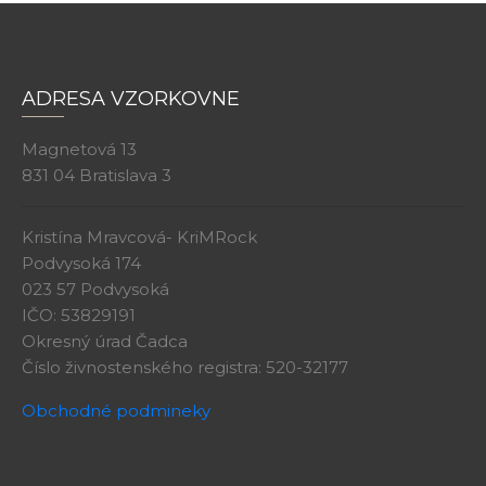
ADRESA VZORKOVNE
Magnetová 13
831 04 Bratislava 3
Kristína Mravcová- KriMRock
Podvysoká 174
023 57 Podvysoká
IČO: 53829191
Okresný úrad Čadca
Číslo živnostenského registra: 520-32177
Obchodné podmineky