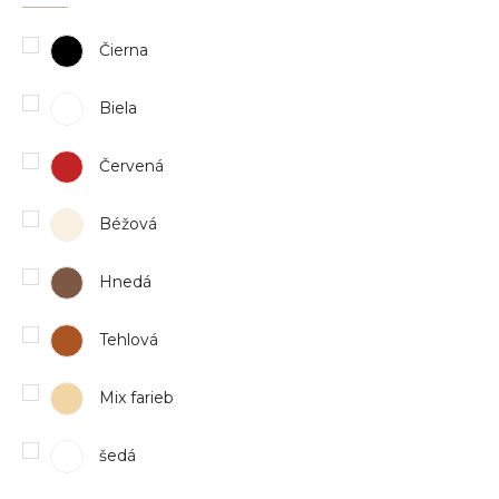
Čierna
Biela
Červená
Béžová
Hnedá
Tehlová
Mix farieb
šedá