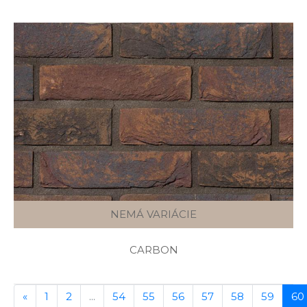
NEMÁ VARIÁCIE
CARBON
«
1
2
...
54
55
56
57
58
59
60