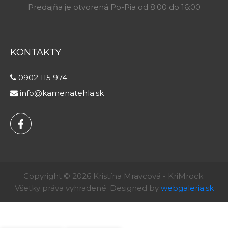
Predajňa je otvorená Po-Pia od 8:00 do 16:00
KONTAKTY
0902 115 974
info@kamenatehla.sk
Copyright © 2026 Kristína Mravcová - KriMrock.
Všetky práva vyhradené. Designed by
webgaleria.sk