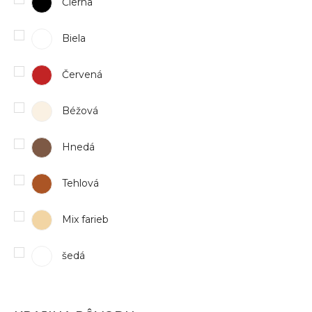
Čierna
Biela
Červená
Béžová
Hnedá
Tehlová
Mix farieb
šedá