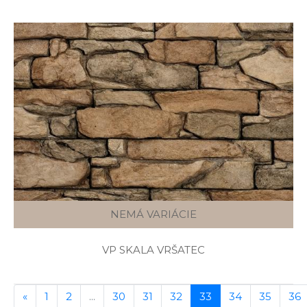
NEMÁ VARIÁCIE
VP SKALA VRŠATEC
«
1
2
...
30
31
32
33
34
35
36