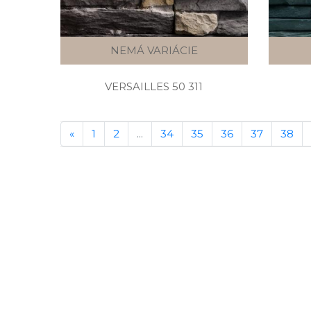
NEMÁ VARIÁCIE
VERSAILLES 50 311
«
1
2
...
34
35
36
37
38