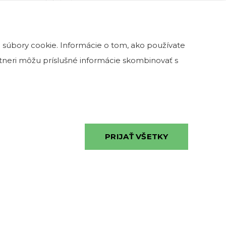
šedá
 súbory cookie. Informácie o tom, ako používate
KRAJINA PÔVODU
artneri môžu príslušné informácie skombinovať s
SK
EU
mimo EU
PRIJAŤ VŠETKY
IMITÁCIA/PRÍRODNINA
Prírodnina
Imitácia