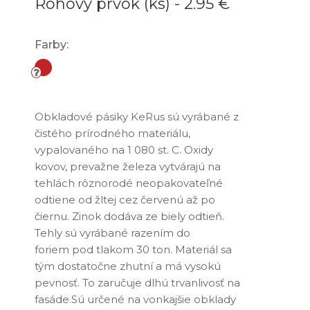
Rohový prvok (ks) -
2.95 €
Farby:
Obkladové pásiky KeRus sú vyrábané z
čistého prírodného materiálu,
vypalovaného na 1 080 st. C. Oxidy
kovov, prevažne železa vytvárajú na
tehlách rôznorodé neopakovateľné
odtiene od žltej cez červenú až po
čiernu. Zinok dodáva ze biely odtieň.
Tehly sú vyrábané razením do
foriem pod tlakom 30 ton. Materiál sa
tým dostatočne zhutní a má vysokú
pevnosť. To zaručuje dlhú trvanlivosť na
fasáde.Sú určené na vonkajšie obklady