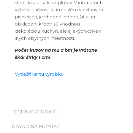
stien, fasád, soklov, plotov. V interiéroch
vytvárajú rázovitú atmosféru vo vínnych
pivniciach, je vhodné ich použiť aj pri
obkladaní krbov, sú vhodnou
dekoráciou kuchýň, ale aj akýchkoľvek
iných obytných miestností.
Počet kusov na m2 a bm je vrátane
škár šírky 1 cm!
Vytlačiť kartu výrobku
TECHNICKÉ ÚDAJE
NÁVOD NA MONTÁŽ