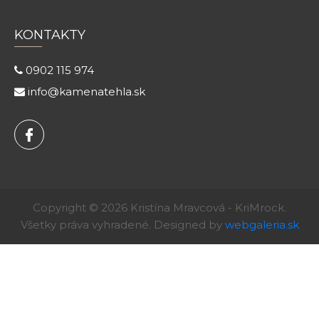
KONTAKTY
0902 115 974
info@kamenatehla.sk
Copyright © 2026 Kristína Mravcová - KriMrock.
Všetky práva vyhradené. Designed by
webgaleria.sk