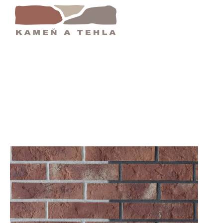
KeRus Tehlový Obklad | Pálená Tehla | Rustiká