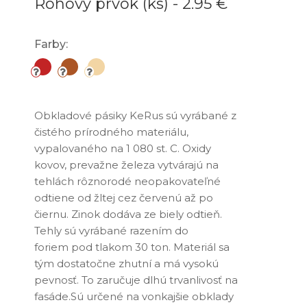
Rohový prvok (ks) -
2.95 €
Farby:
Obkladové pásiky KeRus sú vyrábané z
čistého prírodného materiálu,
vypalovaného na 1 080 st. C. Oxidy
kovov, prevažne železa vytvárajú na
tehlách rôznorodé neopakovateľné
odtiene od žltej cez červenú až po
čiernu. Zinok dodáva ze biely odtieň.
Tehly sú vyrábané razením do
foriem pod tlakom 30 ton. Materiál sa
tým dostatočne zhutní a má vysokú
pevnosť. To zaručuje dlhú trvanlivosť na
fasáde.Sú určené na vonkajšie obklady