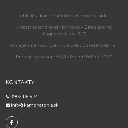
Tehlové a kamenné obklady môžete vidieť
v našej exteriérovej vzorkovni v Bratislave na
Magnetovej ulici č. 13,
ktorá je k nahliadnutiu v prac. dňoch od 8 h do 18h
Predajňa je otvorená Po-Pia od 8:00 do 16:00
KONTAKTY
0902 115 974
info@kamenatehla.sk