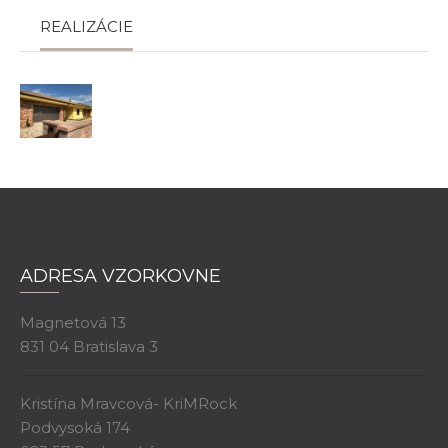
REALIZÁCIE
ADRESA VZORKOVNE
Magnetová 13
831 04 Bratislava 3
Kristína Mravcová- KriMRock
Podvysoká 174