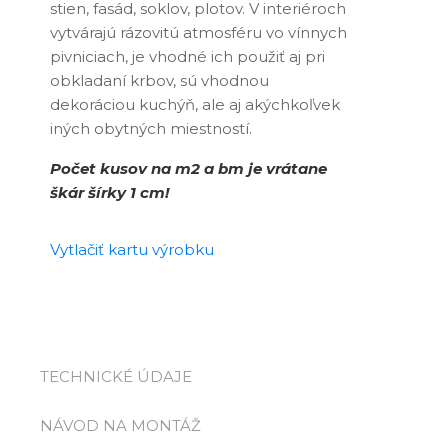
stien, fasád, soklov, plotov. V interiéroch
vytvárajú rázovitú atmosféru vo vínnych
pivniciach, je vhodné ich použiť aj pri
obkladaní krbov, sú vhodnou
dekoráciou kuchýň, ale aj akýchkoľvek
iných obytných miestností.
Počet kusov na m2 a bm je vrátane
škár šírky 1 cm!
Vytlačiť kartu výrobku
TECHNICKÉ ÚDAJE
NÁVOD NA MONTÁŽ