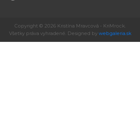
Copyright © 2026 Kristína Mravcová - KriMrock.
Všetky práva vyhradené. Designed by
webgaleria.sk