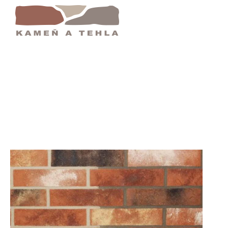
Tehlový Obklad | Pálená Tehla | 100 % Prírodn