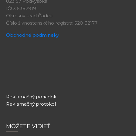
023 57 Podvysoká
IČO: 53829191
Okresný úrad Čadca
Číslo živnostenského registra: 520-32177
Obchodné podmineky
Reklamačný poriadok
Reklamačný protokol
MÔŽETE VIDIEŤ