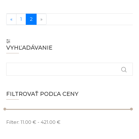
«
1
2
»
VYHĽADÁVANIE
FILTROVAŤ PODĽA CENY
Filter:
11.00 €
-
421.00 €