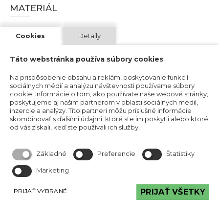
MATERIÁL
Kameň
Cookies
Detaily
Betón
Táto webstránka používa súbory cookies
Na prispôsobenie obsahu a reklám, poskytovanie funkcií
sociálnych médií a analýzu návštevnosti používame súbory
POVRCH
cookie. Informácie o tom, ako používate naše webové stránky,
poskytujeme aj našim partnerom v oblasti sociálnych médií,
inzercie a analýzy. Títo partneri môžu príslušné informácie
skombinovať s ďalšími údajmi, ktoré ste im poskytli alebo ktoré
Lesklý
od vás získali, keď ste používali ich služby.
Matný
Základné
Preferencie
Štatistiky
Marketing
FARBA
PRIJAŤ VYBRANÉ
PRIJAŤ VŠETKY
Červená