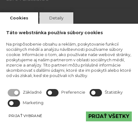
Kristína Mravcová- KriMRock
Cookies
Detaily
Podvysoká 174
023 57 Podvysoká
Táto webstránka používa súbory cookies
IČO: 53829191
Na prispôsobenie obsahu a reklám, poskytovanie funkcií
Okresný úrad Čadca
sociálnych médií a analýzu návštevnosti používame súbory
Číslo živnostenského registra: 520-32177
cookie. Informácie o tom, ako používate naše webové stránky,
poskytujeme aj našim partnerom v oblasti sociálnych médií,
inzercie a analýzy. Títo partneri môžu príslušné informácie
Obchodné podmineky
skombinovať s ďalšími údajmi, ktoré ste im poskytli alebo ktoré
od vás získali, keď ste používali ich služby.
Základné
Preferencie
Štatistiky
Marketing
PRIJAŤ VYBRANÉ
PRIJAŤ VŠETKY
Reklamačný poriadok
Reklamačný protokol