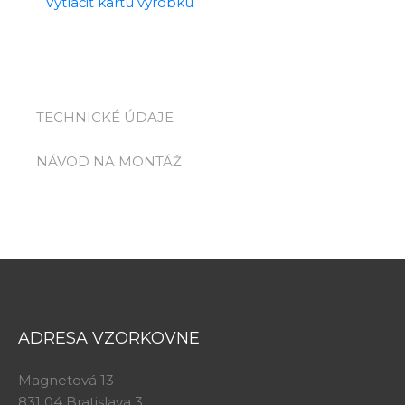
Vytlačiť kartu výrobku
TECHNICKÉ ÚDAJE
NÁVOD NA MONTÁŽ
ADRESA VZORKOVNE
Magnetová 13
831 04 Bratislava 3