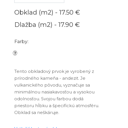
Obklad (m2) -
17.50 €
Dlažba (m2) -
17.90 €
Farby:
Tento obkladový prvok je vyrobený z
prírodného kameňa - andezit. Je
vulkanického pôvodu, vyznačuje sa
minimálnou nasiakavosťou a vysokou
odolnosťou. Svojou farbou dodá
priestoru hĺbku a špecifickú atmosféru.
Obklad sa neškáruje.