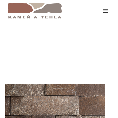
Domov
KS KN Andezit 2