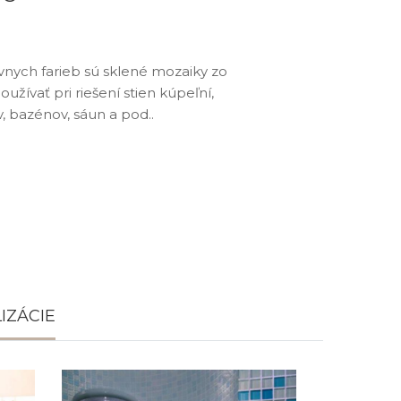
nych farieb sú sklené mozaiky zo
užívať pri riešení stien kúpeľní,
, bazénov, sáun a pod..
MX 180
IZÁCIE