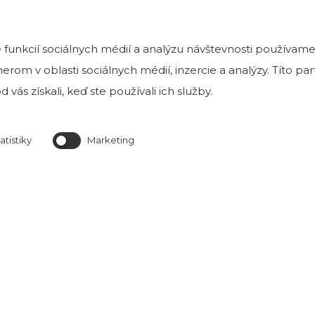
MÔŽETE VIDIEŤ
funkcií sociálnych médií a analýzu návštevnosti používame
rom v oblasti sociálnych médií, inzercie a analýzy. Títo p
 vás získali, keď ste používali ich služby.
Tehlové a kamenné obklady môžete vidieť
v našej exteriérovej vzorkovni v Bratislave na Magnetovej 
atistiky
Marketing
ktorá je k nahliadnutiu v prac. dňoch od 8 h do
Predajňa je otvorená Po-Pia od 8:00 do 16:0