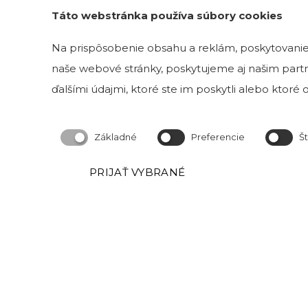
Táto webstránka používa súbory cookies
ADRESA VZORKOVNE
Na prispôsobenie obsahu a reklám, poskytovanie 
naše webové stránky, poskytujeme aj našim partne
Magnetová 13
ďalšími údajmi, ktoré ste im poskytli alebo ktoré od
831 04 Bratislava 3
Kristína Mravcová- KriMRock
Základné
Preferencie
Št
Podvysoká 174
023 57 Podvysoká
PRIJAŤ VYBRANÉ
IČO: 53829191
Okresný úrad Čadca
Číslo živnostenského registra: 520-32177
Obchodné podmineky