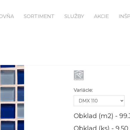
Domov
DMX 110
OVŇA
SORTIMENT
SLUŽBY
AKCIE
INŠ
DMX 110
Variácie:
Obklad (m2) -
99.
Obklad (ks) -
9.50