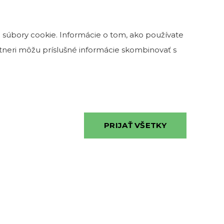
KONTAKTY
 súbory cookie. Informácie o tom, ako používate
artneri môžu príslušné informácie skombinovať s
0902 115 974
info@kamenatehla.sk
ulici č. 13,
 18h
PRIJAŤ VŠETKY
0