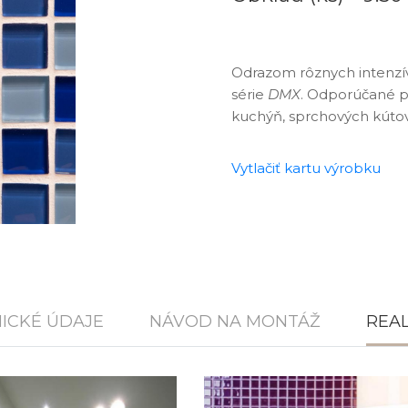
Odrazom rôznych intenzív
série
DMX
. Odporúčané po
kuchýň, sprchových kútov
Vytlačiť kartu výrobku
D
ICKÉ ÚDAJE
NÁVOD NA MONTÁŽ
REAL