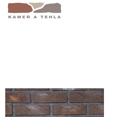
ge 16 | Kamen A Tehla - Eshop : Fasádny Obkl