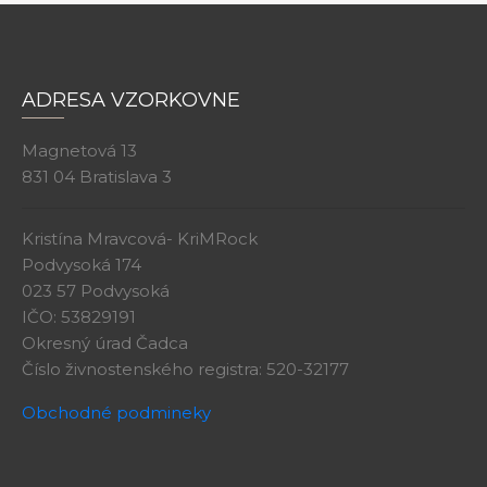
ADRESA VZORKOVNE
Magnetová 13
831 04 Bratislava 3
Kristína Mravcová- KriMRock
Podvysoká 174
023 57 Podvysoká
IČO: 53829191
Okresný úrad Čadca
Číslo živnostenského registra: 520-32177
Obchodné podmineky