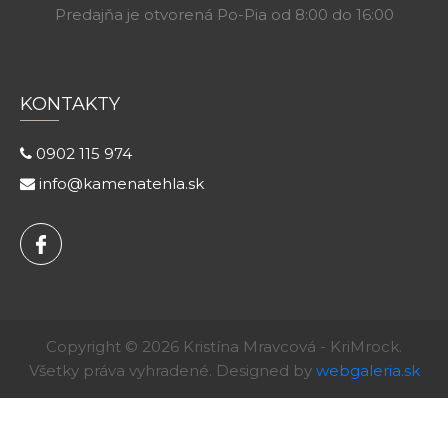
Predajňa je otvorená Po-Pia od 8:00 do 16:00
KONTAKTY
0902 115 974
info@kamenatehla.sk
Copyright © 2026 Kristína Mravcová - KriMrock.
Všetky práva vyhradené. Designed by
webgaleria.sk