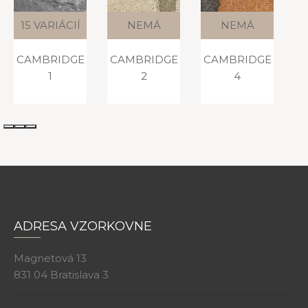
NEMÁ
NEMÁ
NEMÁ
VARIÁCIE
VARIÁCIE
VARIÁCIE
CAMBRIDGE
CAMBRIDGE
CAMBRIDGE
C
2
4
7
ADRESA VZORKOVNE
Magnetová 13
831 04 Bratislava 3