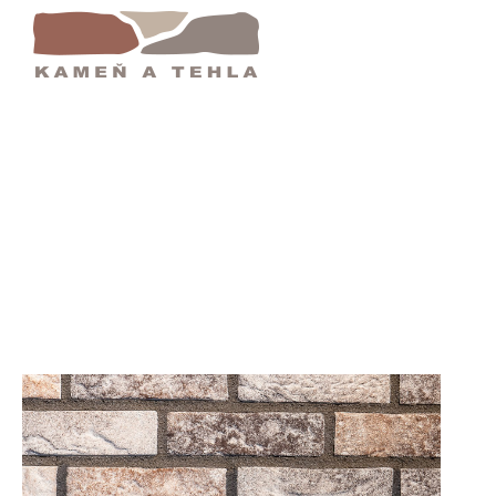
ge 13 | Kamen A Tehla - Eshop : Fasádny Obkl