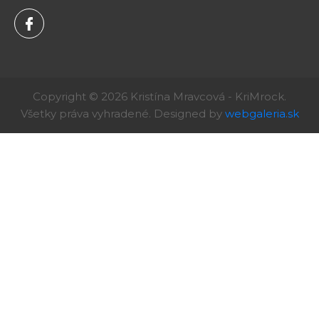
Copyright © 2026 Kristína Mravcová - KriMrock.
Všetky práva vyhradené. Designed by
webgaleria.sk