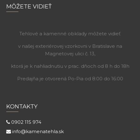
MÔŽETE VIDIEŤ
Tehlové a kamenné obklady môžete vidieť
v našej exteriérovej vzorkovni v Bratislave na
Magnetovej ulici č. 13,
ktorá je k nahliadnutiu v prac. dňoch od 8 h do 18h
Predajňa je otvorená Po-Pia od 8:00 do 16:00
KONTAKTY
0902 115 974
info@kamenatehla.sk