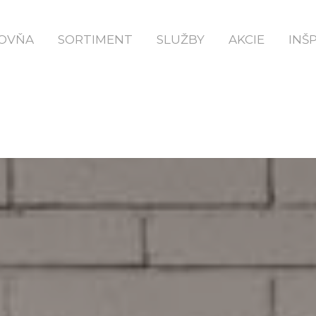
OVŇA
SORTIMENT
SLUŽBY
AKCIE
INŠ