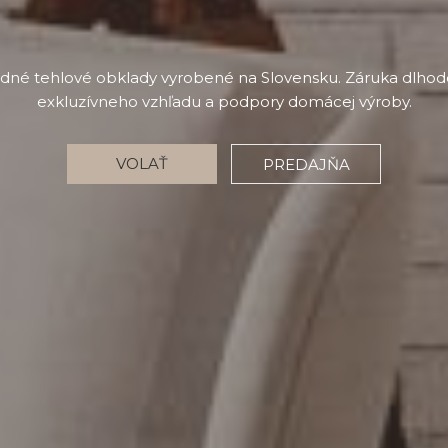
odné tehlové obklady vyrobené na Slovensku. Záruka dlhodob
exkluzívneho vzhľadu a podpory domácej výroby.
VOLAŤ
PREDAJŇA