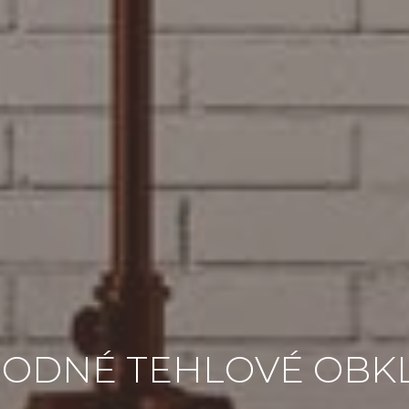
R
O
D
N
É
T
E
H
L
O
V
É
O
B
K