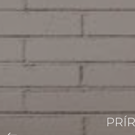
P
R
Í