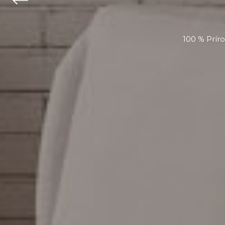
100 % Prír