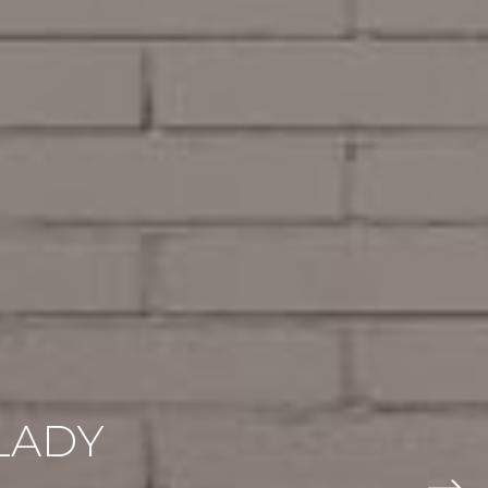
L
A
D
Y