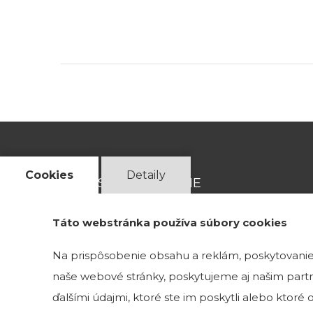
Cookies
Detaily
ADRESA VZORKOVNE
Táto webstránka používa súbory cookies
Magnetová 13
831 04 Bratislava 3
Na prispôsobenie obsahu a reklám, poskytovanie 
naše webové stránky, poskytujeme aj našim partne
Kristína Mravcová- KriMRock
ďalšími údajmi, ktoré ste im poskytli alebo ktoré od
Podvysoká 174