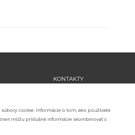
KONTAKTY
0902 115 974
info@kamenatehla.sk
 súbory cookie. Informácie o tom, ako používate
artneri môžu príslušné informácie skombinovať s
ulici č. 13,