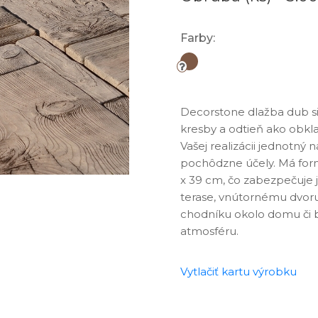
Farby:
Decorstone dlažba dub si
kresby a odtieň ako obk
Vašej realizácii jednotný
pochôdzne účely. Má for
x 39 cm, čo zabezpečuje 
terase, vnútornému dvoru,
chodníku okolo domu či 
atmosféru.
Vytlačiť kartu výrobku