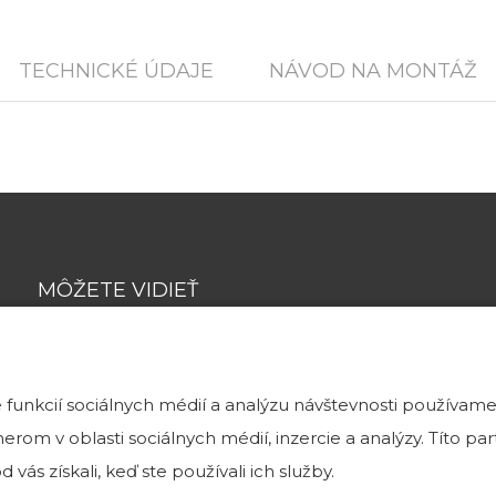
TECHNICKÉ ÚDAJE
NÁVOD NA MONTÁŽ
MÔŽETE VIDIEŤ
funkcií sociálnych médií a analýzu návštevnosti používame
Tehlové a kamenné obklady môžete vidieť
rom v oblasti sociálnych médií, inzercie a analýzy. Títo p
v našej exteriérovej vzorkovni v Bratislave na Magnetovej 
 vás získali, keď ste používali ich služby.