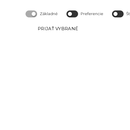
023 57 Podvysoká
IČO: 53829191
Základné
Preferencie
Št
Okresný úrad Čadca
Číslo živnostenského registra: 520-32177
PRIJAŤ VYBRANÉ
Obchodné podmineky
Reklamačný poriadok
Reklamačný protokol
Kontaktujte nás