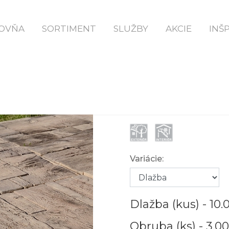
Domov
VP Decorstone Dlažba DUB
OVŇA
SORTIMENT
SLUŽBY
AKCIE
INŠ
VP DECORSTO
Variácie:
Dlažba (kus) -
10.
Obruba (ks) -
3.0