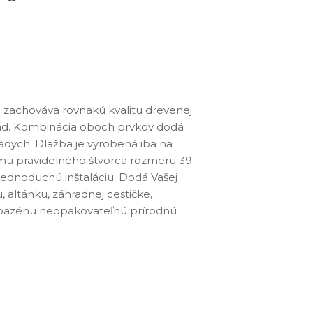
 zachováva rovnakú kvalitu drevenej
lad. Kombinácia oboch prvkov dodá
Obruba
 nádych. Dlažba je vyrobená iba na
mu pravidelného štvorca rozmeru 39
jednoduchú inštaláciu. Dodá Vašej
 altánku, záhradnej cestičke,
bazénu neopakovateľnú prírodnú