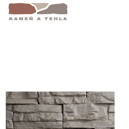
rsailles 50 100 | Kamenný Obklad | Kameňa T