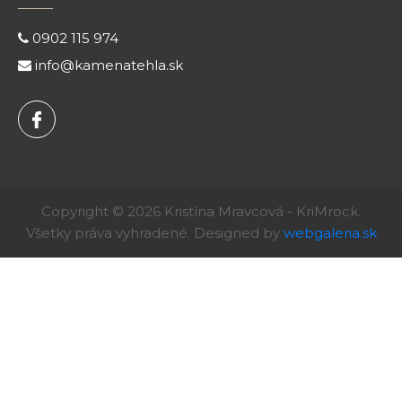
0902 115 974
info@kamenatehla.sk
Copyright © 2026 Kristína Mravcová - KriMrock.
Všetky práva vyhradené. Designed by
webgaleria.sk