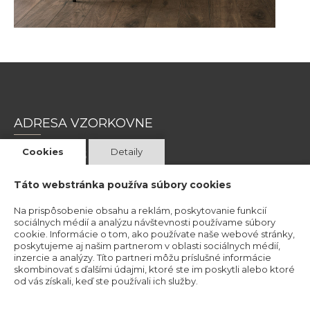
ADRESA VZORKOVNE
Cookies
Detaily
Magnetová 13
831 04 Bratislava 3
Táto webstránka používa súbory cookies
Kristína Mravcová- KriMRock
Na prispôsobenie obsahu a reklám, poskytovanie funkcií
sociálnych médií a analýzu návštevnosti používame súbory
Podvysoká 174
cookie. Informácie o tom, ako používate naše webové stránky,
023 57 Podvysoká
poskytujeme aj našim partnerom v oblasti sociálnych médií,
inzercie a analýzy. Títo partneri môžu príslušné informácie
IČO: 53829191
skombinovať s ďalšími údajmi, ktoré ste im poskytli alebo ktoré
Okresný úrad Čadca
od vás získali, keď ste používali ich služby.
Číslo živnostenského registra: 520-32177