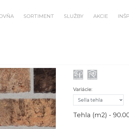
Domov
Sella Klinker Tehla
OVŇA
SORTIMENT
SLUŽBY
AKCIE
INŠ
SELLA TEHLA
Variácie:
Tehla (m2) -
90.0