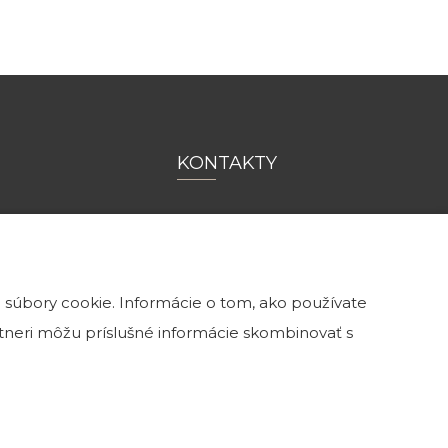
KONTAKTY
0902 115 974
info@kamenatehla.sk
 súbory cookie. Informácie o tom, ako používate
ulici č. 13,
artneri môžu príslušné informácie skombinovať s
 18h
0