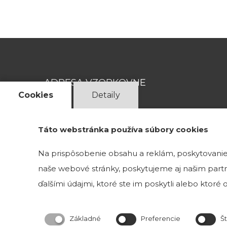
ADRESA VZORKOVNE
Cookies
Detaily
Magnetová 13
831 04 Bratislava 3
Táto webstránka používa súbory cookies
Na prispôsobenie obsahu a reklám, poskytovanie 
Kristína Mravcová- KriMRock
naše webové stránky, poskytujeme aj našim partne
Podvysoká 174
023 57 Podvysoká
ďalšími údajmi, ktoré ste im poskytli alebo ktoré od
IČO: 53829191
Okresný úrad Čadca
Číslo živnostenského registra: 520-32177
Základné
Preferencie
Št