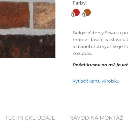
Farby:
Belgické tehly
Sella
sa po
múrov - fasád, na stavbu
a dlažieb. Ich využitie je
kozubov.
Počet kusov na m2 je vrá
Vytlačiť kartu výrobku
TECHNICKÉ ÚDAJE
NÁVOD NA MONTÁŽ