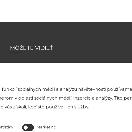
MÔŽETE VIDIEŤ
Tehlové a kamenné obklady môžete vidieť
funkcií sociálnych médií a analýzu návštevnosti používame
v našej exteriérovej vzorkovni v Bratislave na Magnetovej 
rom v oblasti sociálnych médií, inzercie a analýzy. Títo p
ktorá je k nahliadnutiu v prac. dňoch od 8 h do
 vás získali, keď ste používali ich služby.
Predajňa je otvorená Po-Pia od 8:00 do 16:0
atistiky
Marketing