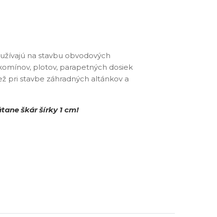
užívajú na stavbu obvodových
 komínov, plotov, parapetných dosiek
 tiež pri stavbe záhradných altánkov a
tane škár šírky 1 cm!