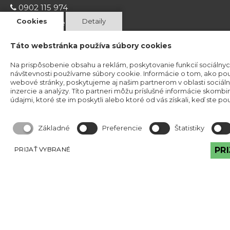
0902 115 974
Cookies
Detaily
info@kamenatehla.sk
Táto webstránka používa súbory cookies
Na prispôsobenie obsahu a reklám, poskytovanie funkcií sociálnyc
návštevnosti používame súbory cookie. Informácie o tom, ako po
webové stránky, poskytujeme aj našim partnerom v oblasti sociáln
inzercie a analýzy. Títo partneri môžu príslušné informácie skombin
údajmi, ktoré ste im poskytli alebo ktoré od vás získali, keď ste použ
Copyright © 2026 Kristína Mravcová - KriMrock.
Všetky práva vyhradené. Designed by
webgaleria.sk
Základné
Preferencie
Štatistiky
PRIJAŤ VYBRANÉ
PR