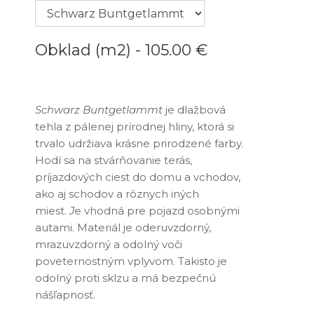
Obklad (m2) -
105.00 €
Schwarz Buntgetlammt
je dlažbová
tehla z pálenej prírodnej hliny, ktorá si
trvalo udržiava krásne prirodzené farby.
Hodí sa na stvárňovanie terás,
príjazdových ciest do domu a vchodov,
ako aj schodov a rôznych iných
miest.
J
e vhodná pre pojazd osobnými
autami. Materiál je oderuvzdorný,
mrazuvzdorný a odolný voči
poveternostným vplyvom. Takisto je
odolný proti sklzu a má bezpečnú
nášľapnosť.