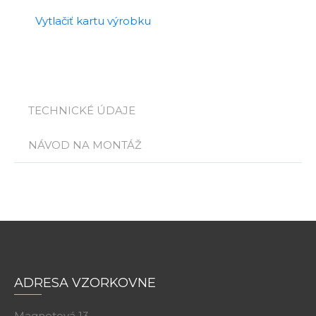
Vytlačiť kartu výrobku
TECHNICKÉ ÚDAJE
NÁVOD NA MONTÁŽ
ADRESA VZORKOVNE
Magnetová 13