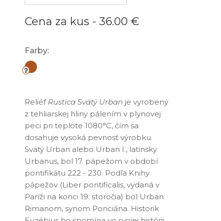
Cena za kus -
36.00 €
Farby:
Reliéf
Rustica Svätý Urban
je vyrobený
z tehliarskej hliny pálením v plynovej
peci pri teplote 1080°C, čím sa
dosahuje vysoká pevnosť výrobku.
Svätý Urban alebo Urban I., latinsky
Urbanus, bol 17. pápežom v období
pontifikátu 222 - 230. Podľa Knihy
pápežov (Liber pontificalis, vydaná v
Paríži na konci 19. storočia) bol Urban
Rimanom, synom Ponciána. Historik
Euzébius ho spomína vo svojej histórii,