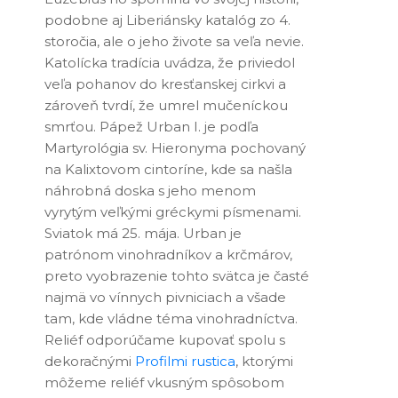
podobne aj Liberiánsky katalóg zo 4.
storočia, ale o jeho živote sa veľa nevie.
Katolícka tradícia uvádza, že priviedol
veľa pohanov do kresťanskej cirkvi a
zároveň tvrdí, že umrel mučeníckou
smrťou. Pápež Urban I. je podľa
Martyrológia sv. Hieronyma pochovaný
na Kalixtovom cintoríne, kde sa našla
náhrobná doska s jeho menom
vyrytým veľkými gréckymi písmenami.
Sviatok má 25. mája. Urban je
patrónom vinohradníkov a krčmárov,
preto vyobrazenie tohto svätca je časté
najmä vo vínnych pivniciach a všade
tam, kde vládne téma vinohradníctva.
Reliéf odporúčame kupovať spolu s
dekoračnými
Profilmi rustica
, ktorými
môžeme reliéf vkusným spôsobom