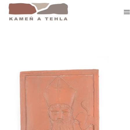
Domov
Rustica Svätý Urban