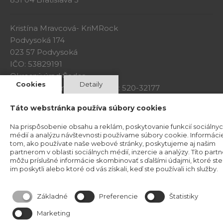
Kristína Mravcová- KriMRock
Podvysoká 174
023 57 Podvysoká
IČO: 53829191
Okresný úrad Čadca
Cookies
Detaily
Číslo živnostenského registra: 520-32177
Obchodné podmineky
Táto webstránka používa súbory cookies
Na prispôsobenie obsahu a reklám, poskytovanie funkcií sociálny
médií a analýzu návštevnosti používame súbory cookie. Informáci
tom, ako používate naše webové stránky, poskytujeme aj našim
partnerom v oblasti sociálnych médií, inzercie a analýzy. Títo partn
môžu príslušné informácie skombinovať s ďalšími údajmi, ktoré ste
im poskytli alebo ktoré od vás získali, keď ste používali ich služby.
Základné
Preferencie
Štatistiky
Reklamačný poriadok
Marketing
Reklamačný protokol