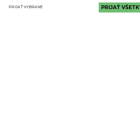
PRIJAŤ VYBRANÉ
PRIJAŤ VŠETK
MÔŽETE VIDIEŤ
Tehlové a kamenné obklady môžete vidieť
v našej exteriérovej vzorkovni v Bratislave na
Magnetovej ulici č. 13,
ktorá je k nahliadnutiu v prac. dňoch od 8 h do 18h
Predajňa je otvorená Po-Pia od 8:00 do 16:00
KONTAKTY
0902 115 974