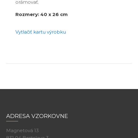
orámovať.
Rozmery: 40 x 26 cm
Vytlačiť kartu výrobku
ADRESA VZORKOVNE
Magnetová 13
831 04 Bratislava 3