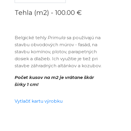
Tehla (m2) -
100.00 €
Belgické tehly
Primula
sa používajú na
stavbu obvodových múrov - fasád, na
stavbu komínov, plotov, parapetných
dosiek a dlažieb. Ich využitie je tiež pri
stavbe záhradných altánkov a kozubov.
Počet kusov na m2 je vrátane škár
šírky 1 cm!
Vytlačiť kartu výrobku