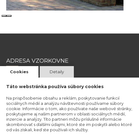
ADRESA VZORKOVNE
Cookies
Detaily
Magnetová 13
831 04 Bratislava 3
Táto webstránka používa súbory cookies
Na prispôsobenie obsahu a reklám, poskytovanie funkcií
Kristína Mravcová- KriMRock
sociálnych médií a analýzu návštevnosti používame súbory
Podvysoká 174
cookie. Informácie o tom, ako používate naše webové stránky,
poskytujeme aj našim partnerom v oblasti sociálnych médií,
023 57 Podvysoká
inzercie a analýzy. Títo partneri môžu príslušné informácie
IČO: 53829191
skombinovať s ďalšími údajmi, ktoré ste im poskytli alebo ktoré
od vás získali, keď ste používali ich služby.
Okresný úrad Čadca
Číslo živnostenského registra: 520-32177