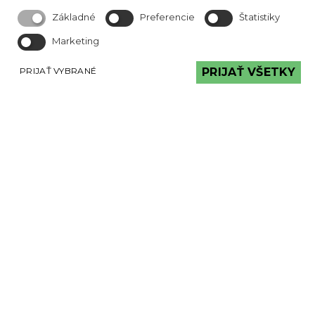
Základné
Preferencie
Štatistiky
Obchodné podmineky
Marketing
PRIJAŤ VYBRANÉ
PRIJAŤ VŠETKY
Reklamačný poriadok
Reklamačný protokol
MÔŽETE VIDIEŤ
Tehlové a kamenné obklady môžete vidieť