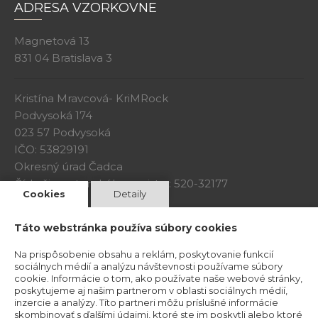
ADRESA VZORKOVNE
Magnetová 13
831 04 Bratislava 3
Kristína Mravcová- KriMRock
Podvysoká 174
023 57 Podvysoká
IČO: 53829191
Okresný úrad Čadca
Číslo živnostenského registra: 520-32177
Cookies
Detaily
Obchodné podmineky
Táto webstránka používa súbory cookies
Na prispôsobenie obsahu a reklám, poskytovanie funkcií
sociálnych médií a analýzu návštevnosti používame súbory
cookie. Informácie o tom, ako používate naše webové stránky,
poskytujeme aj našim partnerom v oblasti sociálnych médií,
inzercie a analýzy. Títo partneri môžu príslušné informácie
skombinovať s ďalšími údajmi, ktoré ste im poskytli alebo ktoré