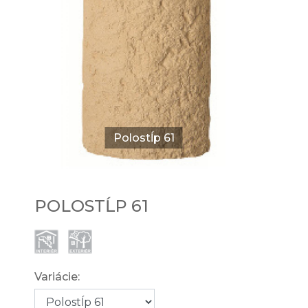
Polostĺp 61
POLOSTĹP 61
Variácie: