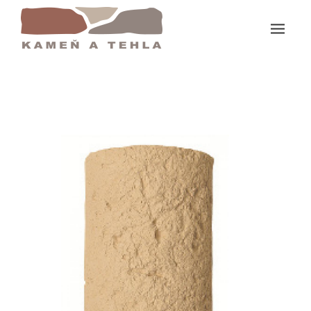
Domov
Polostĺp 61