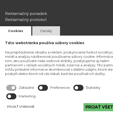
Reklamačný poriadok
Reklamačný protokol
Cookies
Detaily
MÔŽETE VIDIEŤ
Táto webstránka používa súbory cookies
Na prispôsobenie obsahu a reklám, poskytovanie funkcií sociálny
médií a analýzu návštevnosti používame súbory cookie. Informáci
Tehlové a kamenné obklady môžete vidieť
tom, ako používate naše webové stránky, poskytujeme aj našim
partnerom v oblasti sociálnych médií, inzercie a analýzy. Títo partn
môžu príslušné informácie skombinovať s ďalšími údajmi, ktoré ste
v našej exteriérovej vzorkovni v Bratislave na
poskytli alebo ktoré od vás získali, keď ste používali ich služby.
Magnetovej ulici č. 13,
ktorá je k nahliadnutiu v prac. dňoch od 8 h do 18h
Základné
Preferencie
Štatistiky
Predajňa je otvorená Po-Pia od 8:00 do 16:00
Marketing
PRIJAŤ VYBRANÉ
PRIJAŤ VŠE