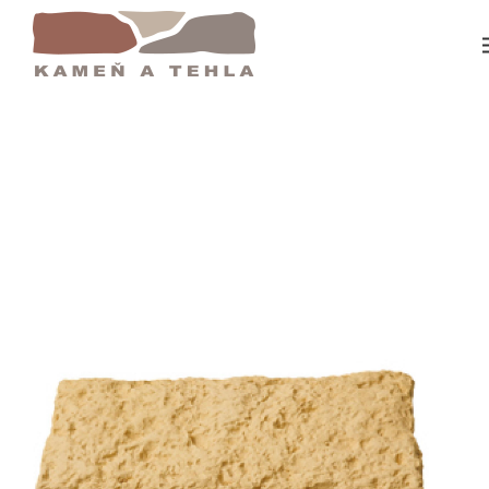
Domov
Pódium Polostĺpa 70