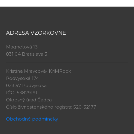
ADRESA VZORKOVNE
Magnetová 13
831 04 Bratislava 3
Kristína Mravcová- KriMRock
Podvysoká 174
023 57 Podvysoká
IČO: 53829191
Okresný úrad Čadca
Číslo živnostenského registra: 520-32177
Obchodné podmineky