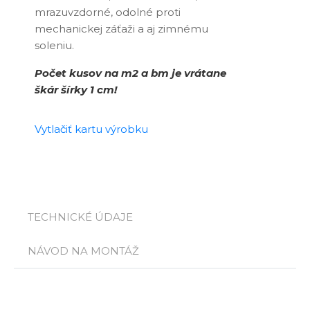
mrazuvzdorné, odolné proti
mechanickej záťaži a aj zimnému
soleniu.
Počet kusov na m2 a bm je vrátane
škár šírky 1 cm!
Vytlačiť kartu výrobku
TECHNICKÉ ÚDAJE
NÁVOD NA MONTÁŽ