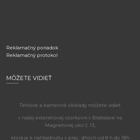
Reklamačný poriadok
Reklamačný protokol
MÔŽETE VIDIEŤ
Tehlové a kamenné obklady môžete vidieť
v našej exteriérovej vzorkovni v Bratislave na
Magnetovej ulici č. 13,
ktorá je k nahliadnutiu v prac. dňoch od 8 h do 18h