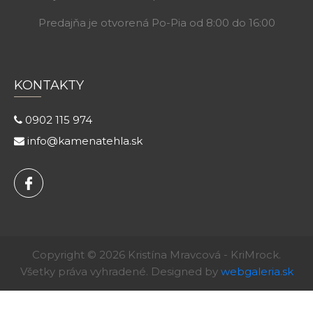
Predajňa je otvorená Po-Pia od 8:00 do 16:00
KONTAKTY
0902 115 974
info@kamenatehla.sk
Copyright © 2026 Kristína Mravcová - KriMrock.
Všetky práva vyhradené. Designed by
webgaleria.sk