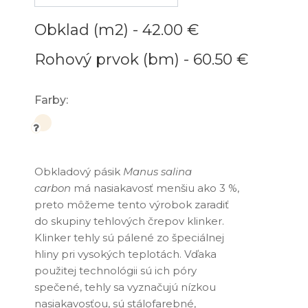
Obklad (m2) -
42.00 €
Rohový prvok (bm) -
60.50 €
Farby:
Obkladový pásik
Manus salina
carbon
má nasiakavosť menšiu ako 3 %,
preto môžeme tento výrobok zaradiť
do skupiny tehlových črepov klinker.
Klinker tehly sú pálené zo špeciálnej
hliny pri vysokých teplotách. Vďaka
použitej technológii sú ich póry
spečené, tehly sa vyznačujú nízkou
nasiakavosťou, sú stálofarebné,