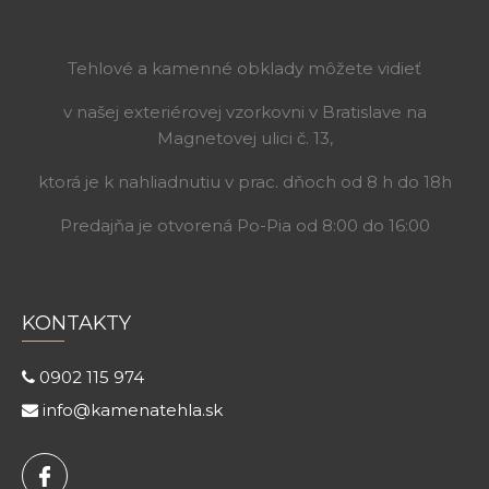
Tehlové a kamenné obklady môžete vidieť
v našej exteriérovej vzorkovni v Bratislave na
Magnetovej ulici č. 13,
ktorá je k nahliadnutiu v prac. dňoch od 8 h do 18h
Predajňa je otvorená Po-Pia od 8:00 do 16:00
KONTAKTY
0902 115 974
info@kamenatehla.sk