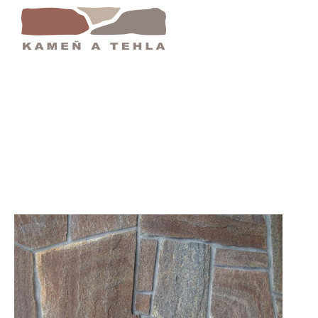
Gneis 6 | Kameň A Tehla : Kamenný Obklad |