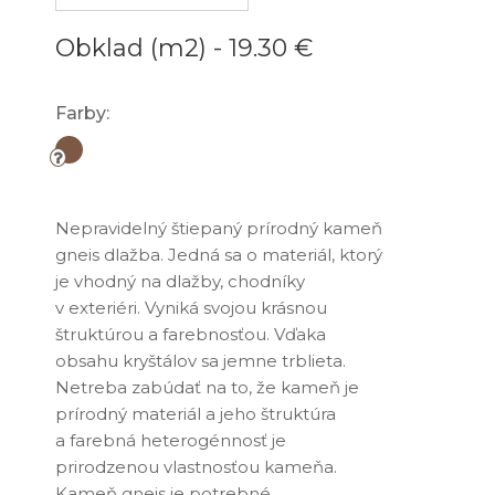
Obklad (m2) -
19.30 €
Farby:
Nepravidelný štiepaný prírodný kameň
gneis dlažba. Jedná sa o materiál, ktorý
je vhodný na dlažby, chodníky
v exteriéri. Vyniká svojou krásnou
štruktúrou a farebnosťou. Vďaka
obsahu kryštálov sa jemne trblieta.
Netreba zabúdať na to, že kameň je
prírodný materiál a jeho štruktúra
a farebná heterogénnosť je
prirodzenou vlastnosťou kameňa.
Kameň gneis je potrebné