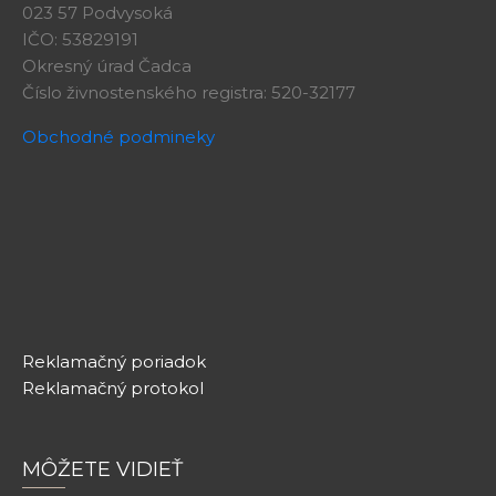
023 57 Podvysoká
IČO: 53829191
Okresný úrad Čadca
Číslo živnostenského registra: 520-32177
Obchodné podmineky
Reklamačný poriadok
Reklamačný protokol
MÔŽETE VIDIEŤ