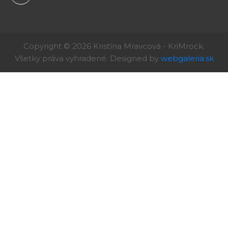
Copyright © 2026 Kristína Mravcová - KriMrock.
Všetky práva vyhradené. Designed by
webgaleria.sk