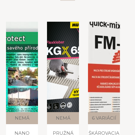
NEMÁ
NEMÁ
6 VARIÁCIÍ
VARIÁCIE
VARIÁCIE
NANO
PRUŽNÁ
ŠKÁROVACIA