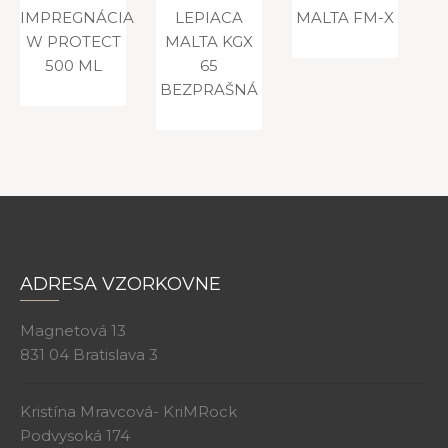
IMPREGNÁCIA
LEPIACA
MALTA FM-X
W PROTECT
MALTA KGX
500 ML
65
BEZPRAŠNÁ
ADRESA VZORKOVNE
Magnetová 13
831 04 Bratislava 3
Kristína Mravcová- KriMRock
Podvysoká 174