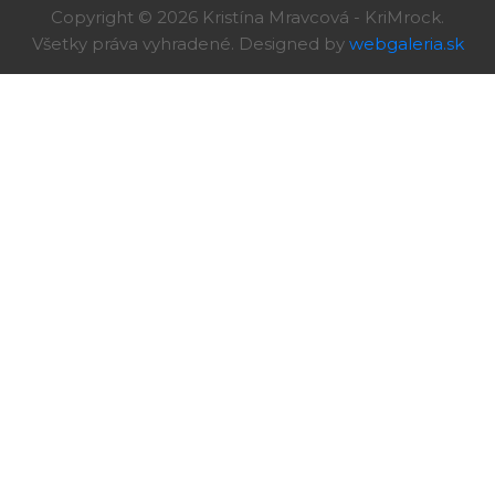
Copyright © 2026 Kristína Mravcová - KriMrock.
Všetky práva vyhradené. Designed by
webgaleria.sk