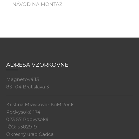
NÁVOD NA MONTÁŽ
ADRESA VZORKOVNE
Magnetová 13
831 04 Bratislava 3
Kristína Mravcová- KriMRock
Podvysoká 174
023 57 Podvysoká
IČO: 53829191
Okresný úrad Čadca