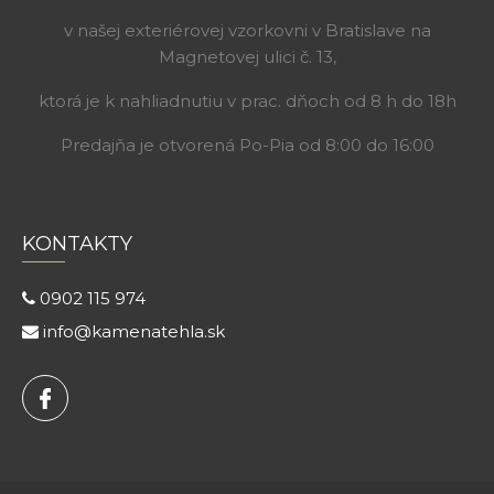
v našej exteriérovej vzorkovni v Bratislave na
Magnetovej ulici č. 13,
ktorá je k nahliadnutiu v prac. dňoch od 8 h do 18h
Predajňa je otvorená Po-Pia od 8:00 do 16:00
KONTAKTY
0902 115 974
info@kamenatehla.sk