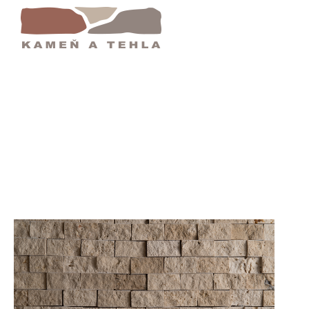
Domov
Klasik 310 Travertínová Mozaika