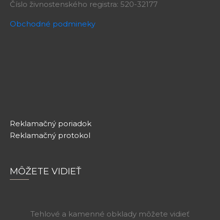
Číslo živnostenského registra: 520-32177
Obchodné podmineky
Reklamačný poriadok
Reklamačný protokol
MÔŽETE VIDIEŤ
Tehlové a kamenné obklady môžete vidieť