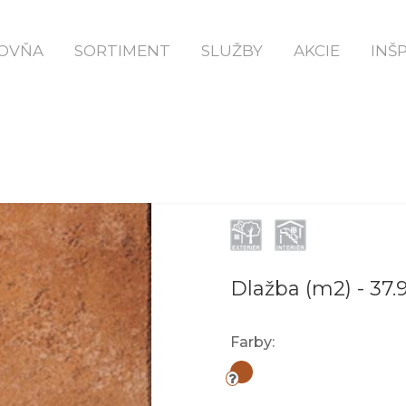
Domov
Keramica Ocra - Keramická Dlažba
OVŇA
SORTIMENT
SLUŽBY
AKCIE
INŠ
KERAMICA OC
Dlažba (m2) -
37.
Farby: