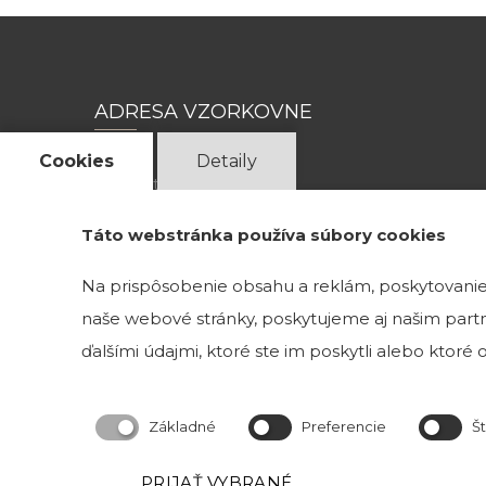
ADRESA VZORKOVNE
Cookies
Detaily
Magnetová 13
831 04 Bratislava 3
Táto webstránka používa súbory cookies
Kristína Mravcová- KriMRock
Na prispôsobenie obsahu a reklám, poskytovanie 
Podvysoká 174
naše webové stránky, poskytujeme aj našim partne
023 57 Podvysoká
IČO: 53829191
ďalšími údajmi, ktoré ste im poskytli alebo ktoré od
Okresný úrad Čadca
Číslo živnostenského registra: 520-32177
Základné
Preferencie
Št
Obchodné podmineky
PRIJAŤ VYBRANÉ