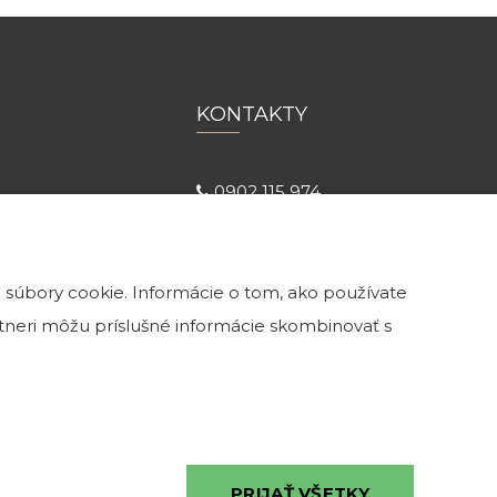
KONTAKTY
0902 115 974
info@kamenatehla.sk
ulici č. 13,
 súbory cookie. Informácie o tom, ako používate
 18h
artneri môžu príslušné informácie skombinovať s
0
PRIJAŤ VŠETKY