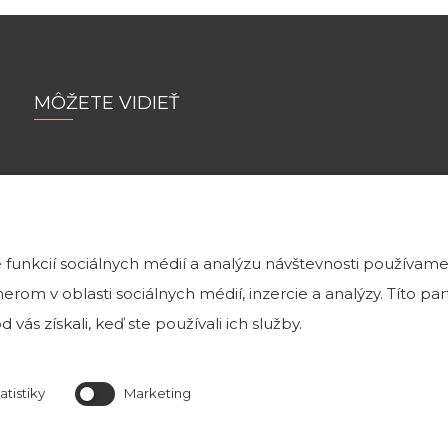
MÔŽETE VIDIEŤ
Tehlové a kamenné obklady môžete vidieť
v našej exteriérovej vzorkovni v Bratislave na Magnetovej 
funkcií sociálnych médií a analýzu návštevnosti používame
ktorá je k nahliadnutiu v prac. dňoch od 8 h do
rom v oblasti sociálnych médií, inzercie a analýzy. Títo p
 vás získali, keď ste používali ich služby.
Predajňa je otvorená Po-Pia od 8:00 do 16:0
atistiky
Marketing