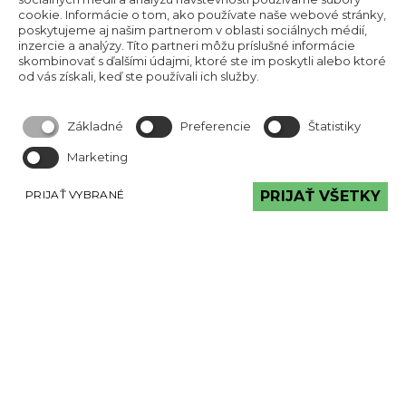
cookie. Informácie o tom, ako používate naše webové stránky,
poskytujeme aj našim partnerom v oblasti sociálnych médií,
inzercie a analýzy. Títo partneri môžu príslušné informácie
skombinovať s ďalšími údajmi, ktoré ste im poskytli alebo ktoré
od vás získali, keď ste používali ich služby.
Základné
Preferencie
Štatistiky
Reklamačný poriadok
Marketing
Reklamačný protokol
PRIJAŤ VYBRANÉ
PRIJAŤ VŠETKY
MÔŽETE VIDIEŤ
Tehlové a kamenné obklady môžete vidieť
v našej exteriérovej vzorkovni v Bratislave na
Magnetovej ulici č. 13,