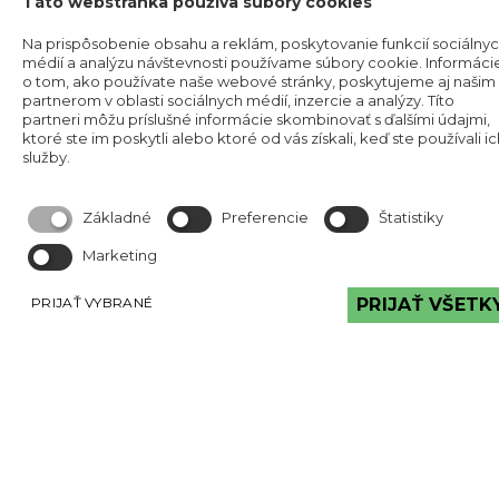
Táto webstránka používa súbory cookies
023 57 Podvysoká
IČO: 53829191
Na prispôsobenie obsahu a reklám, poskytovanie funkcií sociálny
médií a analýzu návštevnosti používame súbory cookie. Informáci
Okresný úrad Čadca
o tom, ako používate naše webové stránky, poskytujeme aj našim
Číslo živnostenského registra: 520-32177
partnerom v oblasti sociálnych médií, inzercie a analýzy. Títo
partneri môžu príslušné informácie skombinovať s ďalšími údajmi,
Obchodné podmineky
ktoré ste im poskytli alebo ktoré od vás získali, keď ste používali ic
služby.
Základné
Preferencie
Štatistiky
Marketing
PRIJAŤ VYBRANÉ
PRIJAŤ VŠETK
Reklamačný poriadok
Reklamačný protokol
MÔŽETE VIDIEŤ