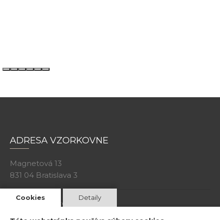
ADRESA VZORKOVNE
Magnetová 13
831 04 Bratislava 3
Cookies
Detaily
Kristína Mravcová- KriMRock
Podvysoká 174