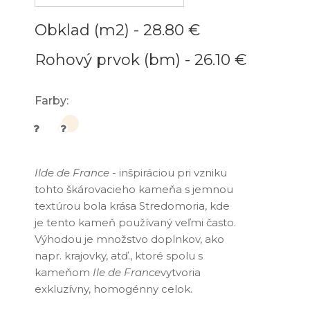
Obklad (m2) -
28.80 €
Rohový prvok (bm) -
26.10 €
Farby:
Ilde de France
- inšpiráciou pri vzniku
tohto škárovacieho kameňa s jemnou
textúrou bola krása Stredomoria, kde
je tento kameň používaný veľmi často.
Výhodou je množstvo doplnkov, ako
napr. krajovky, atď., ktoré spolu s
kameňom
Ile de France
vytvoria
exkluzívny, homogénny celok.