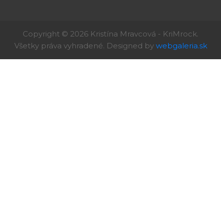
Copyright © 2026 Kristína Mravcová - KriMrock.
Všetky práva vyhradené. Designed by
webgaleria.sk