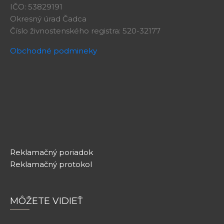
IČO: 53829191
Okresný úrad Čadca
Číslo živnostenského registra: 520-32177
Obchodné podmineky
Reklamačný poriadok
Reklamačný protokol
MÔŽETE VIDIEŤ