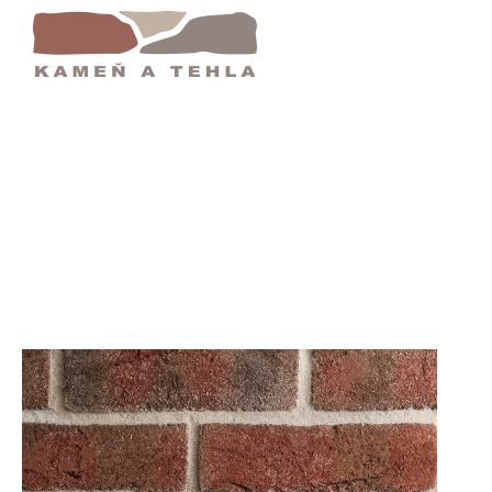
llrot-Bunt 33 | Klinker Obklady | Kameň A Te