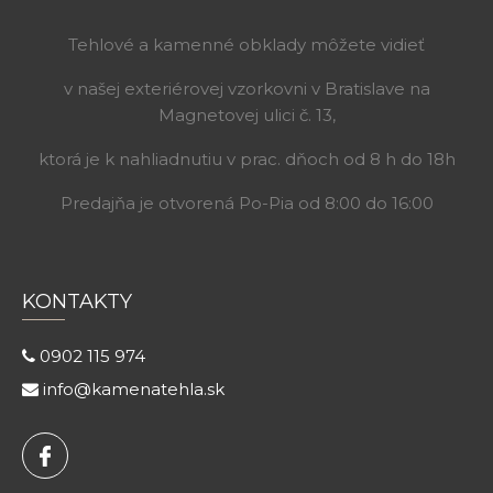
Tehlové a kamenné obklady môžete vidieť
v našej exteriérovej vzorkovni v Bratislave na
Magnetovej ulici č. 13,
ktorá je k nahliadnutiu v prac. dňoch od 8 h do 18h
Predajňa je otvorená Po-Pia od 8:00 do 16:00
KONTAKTY
0902 115 974
info@kamenatehla.sk