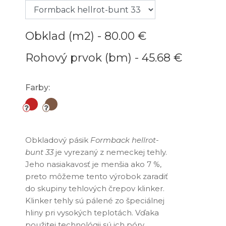
Obklad (m2) -
80.00 €
Rohový prvok (bm) -
45.68 €
Farby:
Obkladový pásik
Formback hellrot-
bunt 33
je vyrezaný z nemeckej tehly.
Jeho nasiakavosť je menšia ako 7 %,
preto môžeme tento výrobok zaradiť
do skupiny tehlových črepov klinker.
Klinker tehly sú pálené zo špeciálnej
hliny pri vysokých teplotách. Vďaka
použitej technológii sú ich póry