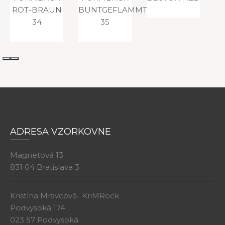
BUNTGEFLAMMT
35
ADRESA VZORKOVNE
Magnetová 13
831 04 Bratislava 3
Kristína Mravcová- KriMRock
Podvysoká 174
023 57 Podvysoká