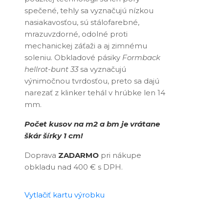
spečené, tehly sa vyznačujú nízkou
nasiakavosťou, sú stálofarebné,
mrazuvzdorné, odolné proti
mechanickej záťaži a aj zimnému
soleniu. Obkladové pásiky
Formback
hellrot-bunt 33
sa vyznačujú
výnimočnou tvrdosťou, preto sa dajú
narezať z klinker tehál v hrúbke len 14
mm.
Počet kusov na m2 a bm je vrátane
škár šírky 1 cm!
Doprava
ZADARMO
pri nákupe
obkladu nad 400 € s DPH.
Vytlačiť kartu výrobku