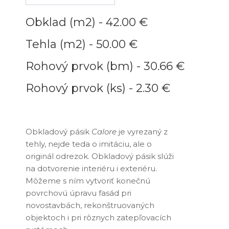
Obklad (m2) -
42.00 €
Tehla (m2) -
50.00 €
Rohový prvok (bm) -
30.66 €
Rohový prvok (ks) -
2.30 €
Obkladový pásik
Calore
je vyrezaný z
tehly, nejde teda o imitáciu, ale o
originál odrezok. Obkladový pásik slúži
na dotvorenie interiéru i exteriéru.
Môžeme s ním vytvoriť konečnú
povrchovú úpravu fasád pri
novostavbách, rekonštruovaných
objektoch i pri rôznych zatepľovacích