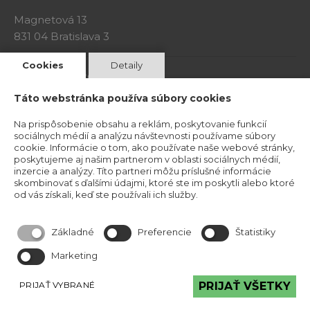
Magnetová 13
831 04 Bratislava 3
Cookies
Detaily
Kristína Mravcová- KriMRock
Podvysoká 174
Táto webstránka používa súbory cookies
023 57 Podvysoká
Na prispôsobenie obsahu a reklám, poskytovanie funkcií
IČO: 53829191
sociálnych médií a analýzu návštevnosti používame súbory
Okresný úrad Čadca
cookie. Informácie o tom, ako používate naše webové stránky,
Číslo živnostenského registra: 520-32177
poskytujeme aj našim partnerom v oblasti sociálnych médií,
inzercie a analýzy. Títo partneri môžu príslušné informácie
skombinovať s ďalšími údajmi, ktoré ste im poskytli alebo ktoré
Obchodné podmineky
od vás získali, keď ste používali ich služby.
Základné
Preferencie
Štatistiky
Marketing
PRIJAŤ VYBRANÉ
PRIJAŤ VŠETKY