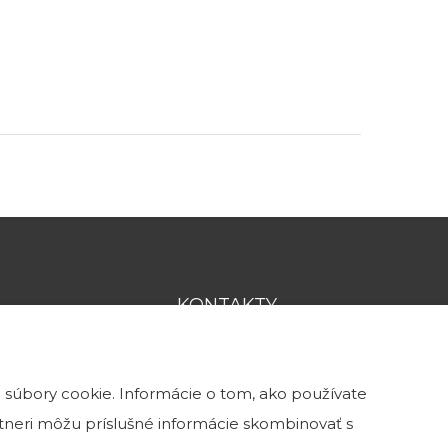
KONTAKTY
0902 115 974
 súbory cookie. Informácie o tom, ako používate
info@kamenatehla.sk
artneri môžu príslušné informácie skombinovať s