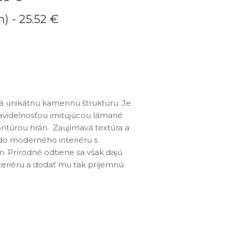
m) -
25.52 €
 unikátnu kamennú štruktúru. Je
o moonlight
ravidelnosťou imitujúcou lámané
ntúrou hrán. Zaujímavá textúra a
do moderného interiéru s
. Prírodné odtiene sa však dajú
nteriéru a dodať mu tak príjemnú