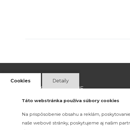
Cookies
Detaily
ADRESA VZORKOVNE
Táto webstránka používa súbory cookies
Magnetová 13
Na prispôsobenie obsahu a reklám, poskytovanie 
831 04 Bratislava 3
naše webové stránky, poskytujeme aj našim partne