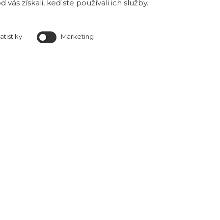
v našej exteriérovej vzorkovni v Bratislave na Magnetovej 
 vás získali, keď ste používali ich služby.
ktorá je k nahliadnutiu v prac. dňoch od 8 h do
atistiky
Marketing
Predajňa je otvorená Po-Pia od 8:00 do 16:0