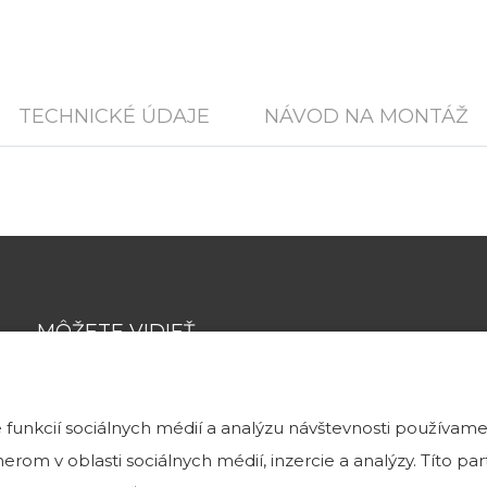
TECHNICKÉ ÚDAJE
NÁVOD NA MONTÁŽ
MÔŽETE VIDIEŤ
funkcií sociálnych médií a analýzu návštevnosti používame
Tehlové a kamenné obklady môžete vidieť
rom v oblasti sociálnych médií, inzercie a analýzy. Títo p