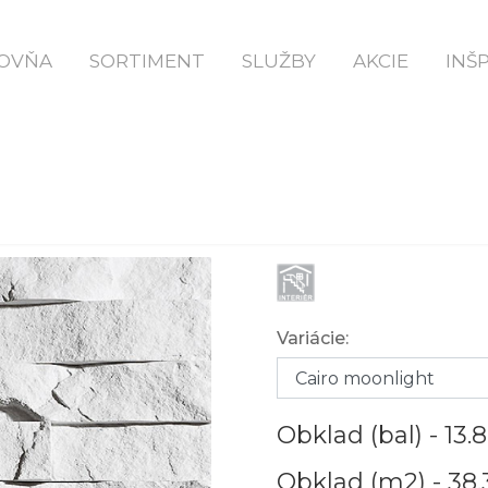
Domov
Cairo
OVŇA
SORTIMENT
SLUŽBY
AKCIE
INŠ
CAIRO
Variácie:
Obklad (bal) -
13.
Obklad (m2) -
38.