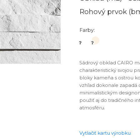
Rohový prvok (b
Farby:
Sádrový obklad CAIRO má
Cair
charakteristický svojou p
bloky kameňa s ostrou ko
vzhľad dokonale zapadá 
minimalistickým designom
použiť aj do tradičného i
atmosféru.
Vytlačiť kartu výrobku