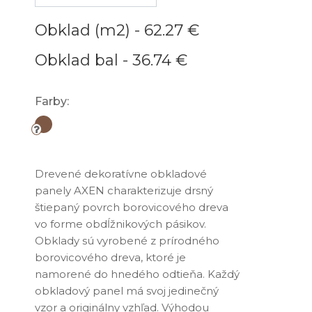
Obklad (m2) -
62.27 €
Obklad bal -
36.74 €
Farby:
Drevené dekoratívne obkladové
panely AXEN charakterizuje drsný
štiepaný povrch borovicového dreva
vo forme obdĺžnikových pásikov.
Obklady sú vyrobené z prírodného
borovicového dreva, ktoré je
namorené do hnedého odtieňa. Každý
obkladový panel má svoj jedinečný
vzor a originálny vzhľad. Výhodou