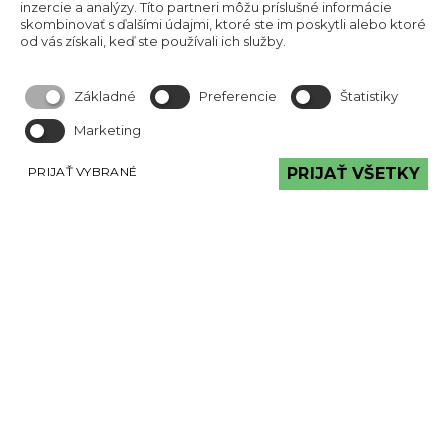
inzercie a analýzy. Títo partneri môžu príslušné informácie
Podvysoká 174
skombinovať s ďalšími údajmi, ktoré ste im poskytli alebo ktoré
023 57 Podvysoká
od vás získali, keď ste používali ich služby.
IČO: 53829191
Okresný úrad Čadca
Základné
Preferencie
Štatistiky
Číslo živnostenského registra: 520-32177
Marketing
Obchodné podmineky
PRIJAŤ VYBRANÉ
PRIJAŤ VŠETKY
Reklamačný poriadok
Reklamačný protokol
MÔŽETE VIDIEŤ