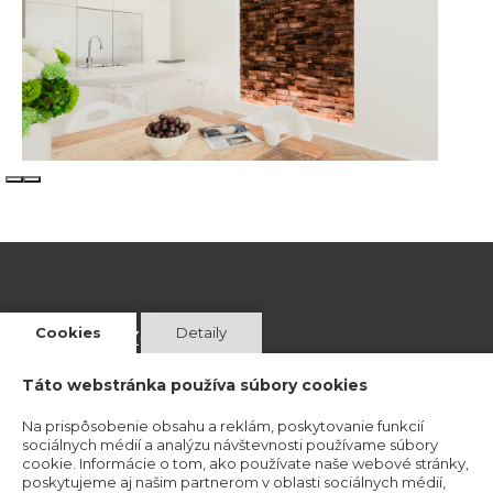
Cookies
Detaily
ADRESA VZORKOVNE
Táto webstránka používa súbory cookies
Magnetová 13
831 04 Bratislava 3
Na prispôsobenie obsahu a reklám, poskytovanie funkcií
sociálnych médií a analýzu návštevnosti používame súbory
cookie. Informácie o tom, ako používate naše webové stránky,
Kristína Mravcová- KriMRock
poskytujeme aj našim partnerom v oblasti sociálnych médií,