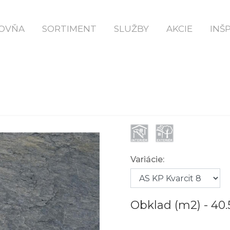
| Prírodný Kamenný Obklad KVARCIT 8 | Kame
OVŇA
SORTIMENT
SLUŽBY
AKCIE
INŠ
AS KP KVARCIT
Variácie:
Obklad (m2) -
40.