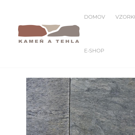
Domov
AS KP Kvarcit 8 
DOMOV
VZORK
E-SHOP