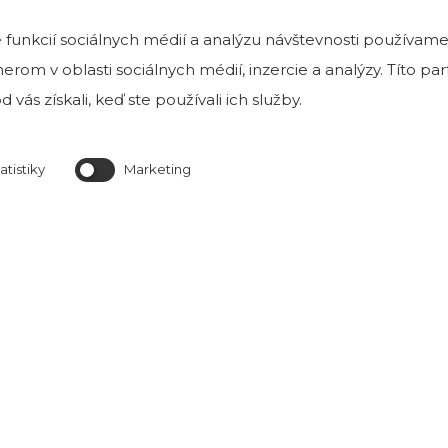
MÔŽETE VIDIEŤ
funkcií sociálnych médií a analýzu návštevnosti používame
rom v oblasti sociálnych médií, inzercie a analýzy. Títo p
 vás získali, keď ste používali ich služby.
Tehlové a kamenné obklady môžete vidieť
v našej exteriérovej vzorkovni v Bratislave na Magnetovej 
atistiky
Marketing
ktorá je k nahliadnutiu v prac. dňoch od 8 h do
Predajňa je otvorená Po-Pia od 8:00 do 16:0