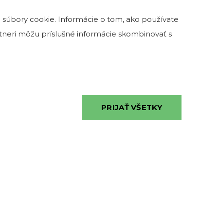
KONTAKTY
 súbory cookie. Informácie o tom, ako používate
artneri môžu príslušné informácie skombinovať s
0902 115 974
info@kamenatehla.sk
ulici č. 13,
 18h
PRIJAŤ VŠETKY
0