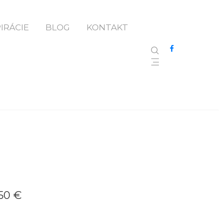
ň A Tehla : Kamenný Obklad
PIRÁCIE
BLOG
KONTAKT
 8
50 €