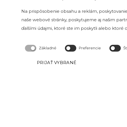
ADRESA VZORKOVNE
Na prispôsobenie obsahu a reklám, poskytovanie 
naše webové stránky, poskytujeme aj našim partne
Magnetová 13
831 04 Bratislava 3
ďalšími údajmi, ktoré ste im poskytli alebo ktoré od
Kristína Mravcová- KriMRock
Základné
Preferencie
Št
Podvysoká 174
023 57 Podvysoká
PRIJAŤ VYBRANÉ
IČO: 53829191
Okresný úrad Čadca
Číslo živnostenského registra: 520-32177
Obchodné podmineky