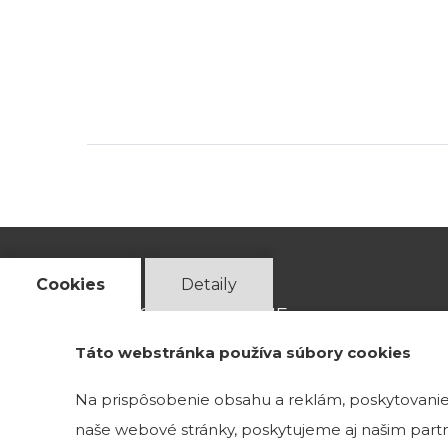
Cookies
Detaily
ADRESA VZORKOVNE
Táto webstránka používa súbory cookies
Magnetová 13
Na prispôsobenie obsahu a reklám, poskytovanie 
831 04 Bratislava 3
naše webové stránky, poskytujeme aj našim partne