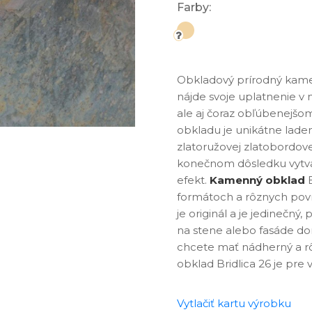
Farby:
Obkladový prírodný kameň
nájde svoje uplatnenie v
ale aj čoraz obľúbenejšom
obkladu je unikátne lade
zlatoružovej zlatobordovej,
konečnom dôsledku vytvá
efekt.
Kamenný obklad
B
formátoch a rôznych pov
je originál a je jedinečn
na stene alebo fasáde do
chcete mať nádherný a r
obklad Bridlica 26 je pre 
Vytlačiť kartu výrobku