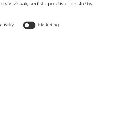
 vás získali, keď ste používali ich služby.
v našej exteriérovej vzorkovni v Bratislave na Magnetovej 
ktorá je k nahliadnutiu v prac. dňoch od 8 h do
atistiky
Marketing
Predajňa je otvorená Po-Pia od 8:00 do 16:0