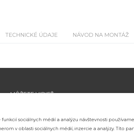
TECHNICKÉ ÚDAJE
NÁVOD NA MONTÁŽ
MÔŽETE VIDIEŤ
funkcií sociálnych médií a analýzu návštevnosti používame
Tehlové a kamenné obklady môžete vidieť
rom v oblasti sociálnych médií, inzercie a analýzy. Títo p