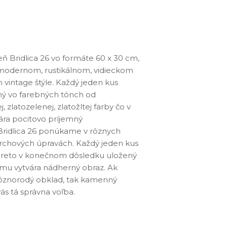
 Bridlica 26 vo formáte 60 x 30 cm,
 modernom, rustikálnom, vidieckom
 vintage štýle. Každý jeden kus
ný vo farebných tónch od
 zlatozelenej, zlatožltej farby čo v
ra pocitovo príjemný
ridlica 26 ponúkame v rôznych
rchových úpravách. Každý jeden kus
ý, preto v konečnom dôsledku uložený
mu vytvára nádherný obraz. Ak
ôznorodý obklad, tak kamenný
vás tá správna voľba.