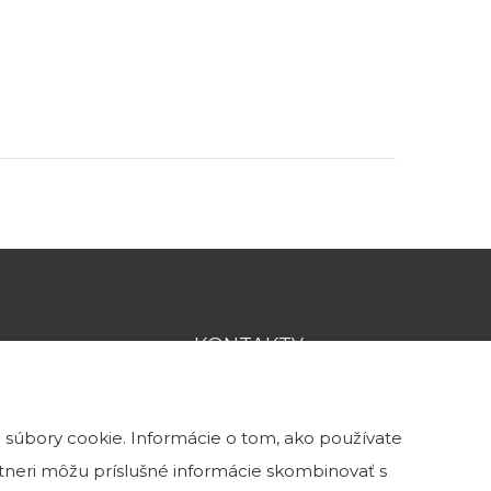
KONTAKTY
0902 115 974
 súbory cookie. Informácie o tom, ako používate
info@kamenatehla.sk
artneri môžu príslušné informácie skombinovať s