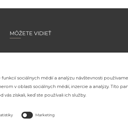
MÔŽETE VIDIEŤ
Tehlové a kamenné obklady môžete vidieť
v našej exteriérovej vzorkovni v Bratislave na Magnetovej 
funkcií sociálnych médií a analýzu návštevnosti používame
rom v oblasti sociálnych médií, inzercie a analýzy. Títo p
ktorá je k nahliadnutiu v prac. dňoch od 8 h do
 vás získali, keď ste používali ich služby.
Predajňa je otvorená Po-Pia od 8:00 do 16:0
atistiky
Marketing