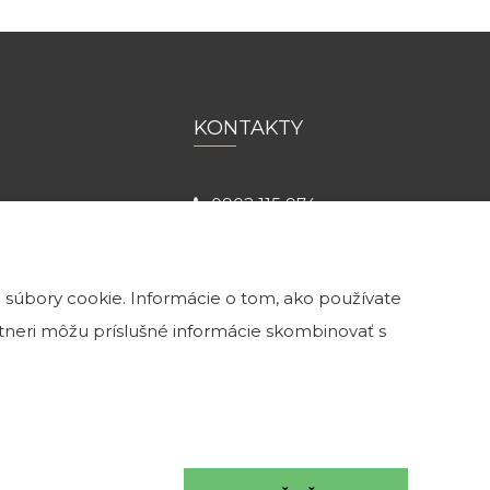
KONTAKTY
0902 115 974
info@kamenatehla.sk
ulici č. 13,
 súbory cookie. Informácie o tom, ako používate
artneri môžu príslušné informácie skombinovať s
 18h
0