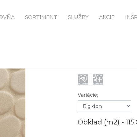
Domov
Big Don
OVŇA
SORTIMENT
SLUŽBY
AKCIE
INŠ
BIG DON
Variácie:
Obklad (m2) -
115