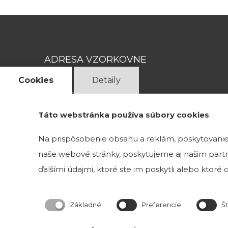
ADRESA VZORKOVNE
Cookies
Detaily
Magnetová 13
831 04 Bratislava 3
Táto webstránka používa súbory cookies
Kristína Mravcová- KriMRock
Na prispôsobenie obsahu a reklám, poskytovanie 
Podvysoká 174
naše webové stránky, poskytujeme aj našim partne
023 57 Podvysoká
ďalšími údajmi, ktoré ste im poskytli alebo ktoré od
IČO: 53829191
Okresný úrad Čadca
Číslo živnostenského registra: 520-32177
Základné
Preferencie
Št
Obchodné podmineky