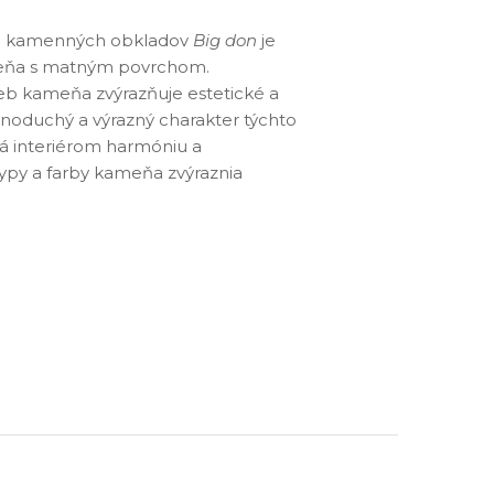
u kamenných obkladov
Big don
je
meňa s matným povrchom.
ieb kameňa zvýrazňuje estetické a
noduchý a výrazný charakter týchto
á interiérom harmóniu a
typy a farby kameňa zvýraznia