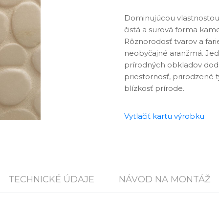
Dominujúcou vlastnosťo
čistá a surová forma ka
Rôznorodosť tvarov a far
neobyčajné aranžmá. Jed
prírodných obkladov dod
priestornosť, prirodzené 
blízkosť prírode.
Vytlačiť kartu výrobku
TECHNICKÉ ÚDAJE
NÁVOD NA MONTÁŽ